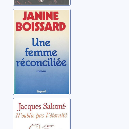
Une femme
réconciliée
Boissard, Janine
N'oublie pas
l'éternité: roman
d'une naissance
à l'amour