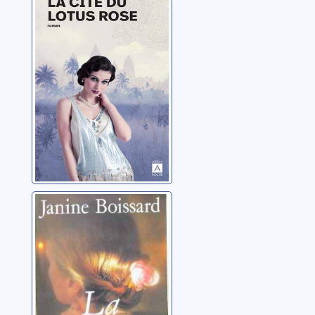
rose
McAlistair, Kate
La reconquête:
roman
Boissard, Janine