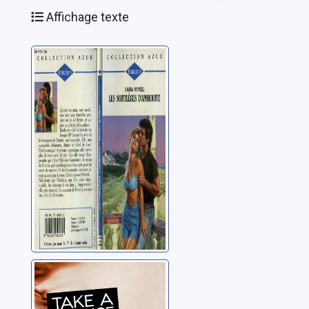
Affichage texte
Les sortilèges
d'Aphrodite
Mansell, Joanna
Take a chance
Glines, Abbi