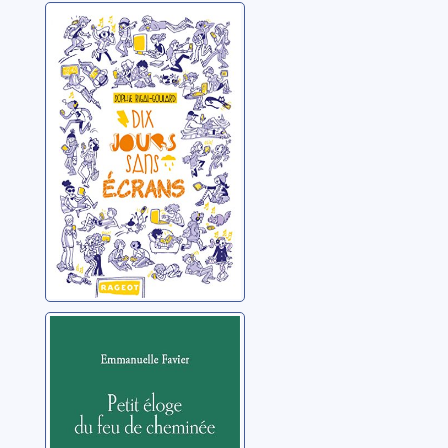
Dix jours sans
écrans
Rigal-Goulard, Sophie
Petit éloge du
feu de cheminée
Favier, Emmanuelle