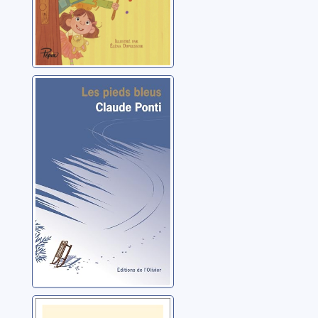
Les pieds bleus
Ponti, Claude
Ils ont volé ma