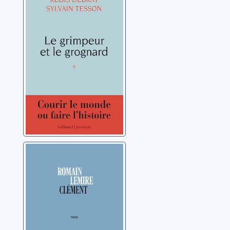
Grognard: une
correspondance
Debray, Régis
Clément
Lemire, Romain