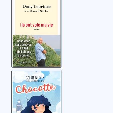
vie: condamné
sans preuves, il a
fait dix-huit ans
Leprince, Dany
de prison
Chocotte
Tal Men, Sophie