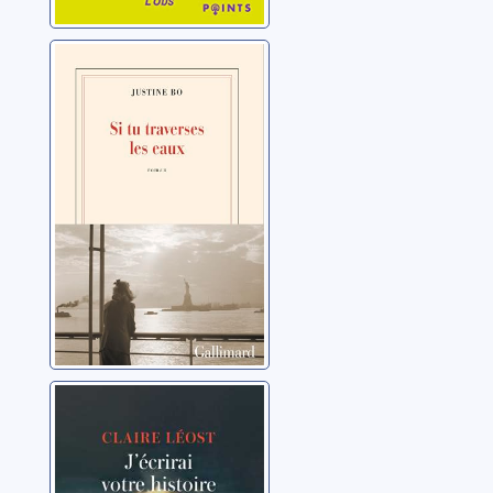
Si tu traverses
les eaux
Bo, Justine
J'écrirai votre
histoire
Léost, Claire