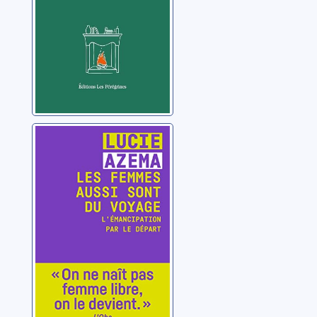
Les femmes
aussi sont du
voyage:
l'émancipation
Azema, Lucie
par le départ