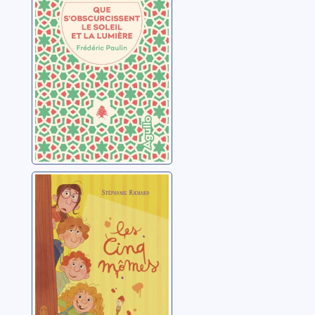
le soleil et la
lumière: [Trilogie
Paulin, Frédéric
libanaise, 3]
Les cinq mômes
Richard, Stéphanie