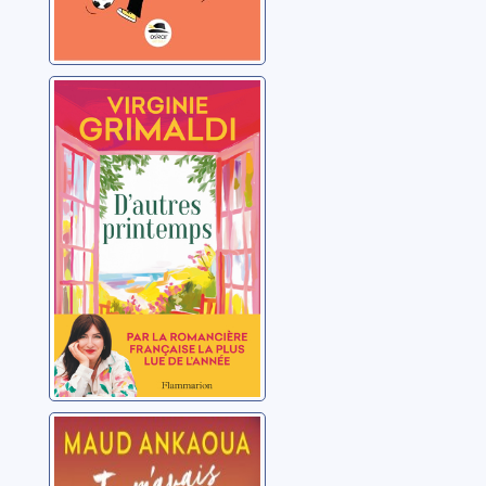
D'autres
printemps
Grimaldi, Virginie
Tu m'avais
promis