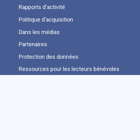
Pied
Rapports d'activité
de
Politique d'acquisition
page
Dans les médias
Partenaires
Protection des données
Ressources pour les lecteurs bénévoles
Information aux auteurs et éditeurs
Je cherche une autre information FAQ
Suivez-nous sur les réseaux sociaux