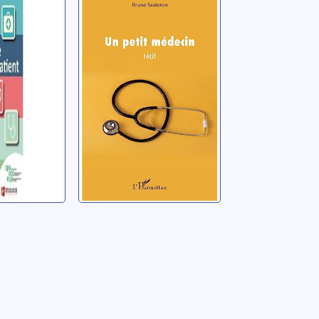
ole du
Un petit médecin
Sauteron, Bruno
a