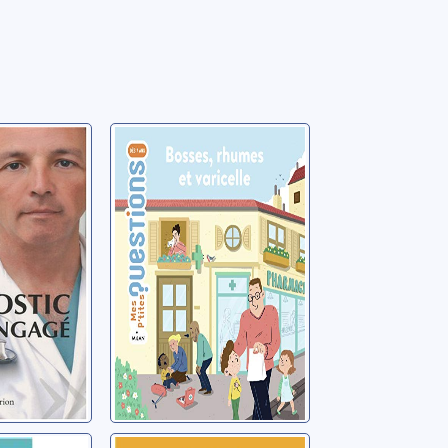
vital
Bosses, rhumes
et varicelle
age
Naumann-Villemin,
Christine
ry