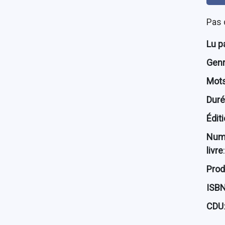
Pas 
Lu p
Genre
Mots
Dur
Édit
Num
livre
:
Prod
ISB
CDU