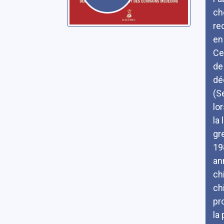
ch
re
en
Ce
de
dé
(S
lo
la 
gr
19
an
ch
ch
pr
la