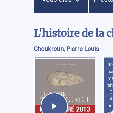
Contenu
L'histoire de la 
Choukroun, Pierre Louis
Rés
Ré
ha
ma
tâ
l'
in
pe
Fa