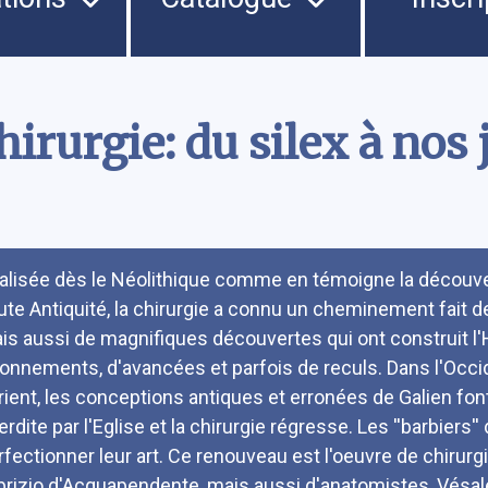
chirurgie: du silex à nos
umé
alisée dès le Néolithique comme en témoigne la découver
ute Antiquité, la chirurgie a connu un cheminement fait de 
is aussi de magnifiques découvertes qui ont construit l'Hi
tonnements, d'avancées et parfois de reculs. Dans l'Occi
Orient, les conceptions antiques et erronées de Galien font
terdite par l'Eglise et la chirurgie régresse. Les ''barbiers
rfectionner leur art. Ce renouveau est l'oeuvre de chir
brizio d'Acquapendente, mais aussi d'anatomistes, Vésale