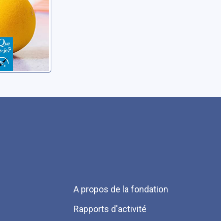
Menu
A propos de la fondation
Pied
Rapports d'activité
de