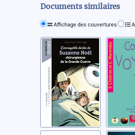
Documents similaires
Affichage des couvertures
A
L'incroyable
Comme
destin de
voyons-
Suzanne Noël,
Chokron, Sy
chirurgienne de
Massa, Baptiste
la Grande Guerre