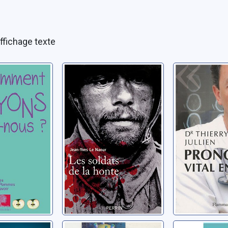
ffichage texte
nt
Les soldats de la
Pronostic 
nous ?
honte
engagé:
témoign
lvie
Le Naour, Jean-Yves
Jullien, Thier