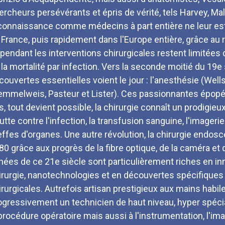
ercheurs persévérants et épris de vérité, tels Harvey, Mal
connaissance comme médecins à part entière ne leur est 
 France, puis rapidement dans l'Europe entière, grâce au r
pendant les interventions chirurgicales restent limitées 
 la mortalité par infection. Vers la seconde moitié du 19
couvertes essentielles voient le jour : l'anesthésie (Wells
emmelweis, Pasteur et Lister). Ces passionnantes épopées
rs, tout devient possible, la chirurgie connaît un prodigie
lutte contre l'infection, la transfusion sanguine, l'imagerie
effes d'organes. Une autre révolution, la chirurgie endos
80 grâce aux progrès de la fibre optique, de la caméra et 
nées de ce 21e siècle sont particulièrement riches en inno
irurgie, nanotechnologies et en découvertes spécifiques
irurgicales. Autrefois artisan prestigieux aux mains habile
ogressivement un technicien de haut niveau, hyper spéci
 procédure opératoire mais aussi à l'instrumentation, l'ima