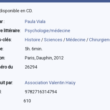
disponible en CD.
ar
:
Paula Viala
 littéraire
:
Psychologie/médecine
-clés
:
Histoire
/
Sciences
/
Médecine
/
Chirurgien
ée
:
5h. 6min.
ion
:
Paris, Dauphin, 2012
éro du
26294
uit par
:
Association Valentin Haüy
N
:
9782716314794
:
610