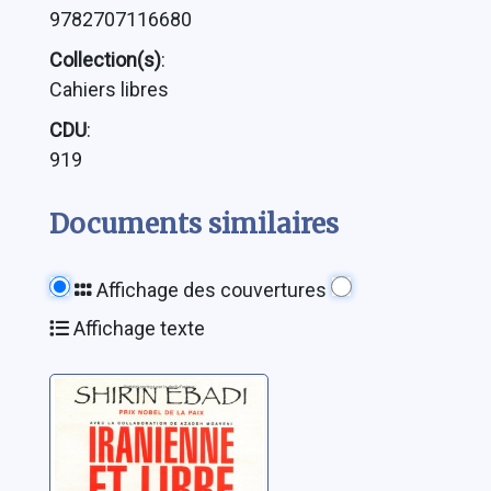
9782707116680
Collection(s)
:
Cahiers libres
CDU
:
919
Documents similaires
Affichage des couvertures
Affichage texte
Iranienne et
libre: mon
combat pour la
justice