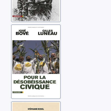
Pour la
désobéissance
civique
Bové, José
Lobbytomie: