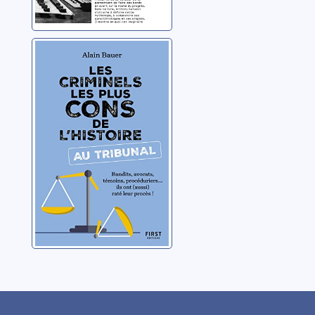
Les criminels les
plus cons de
l'histoire au
tribunal: bandits,
Bauer, Alain
avocats, témoins,
procéduriers... ils
ont (aussi) raté
leur procès !