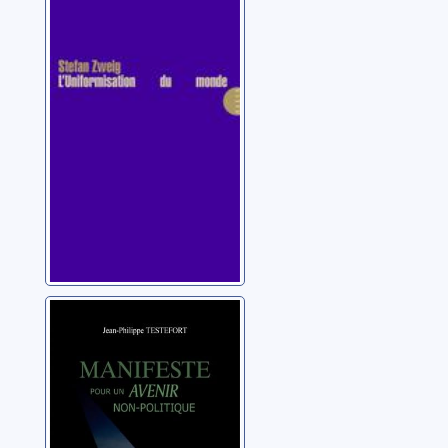
L'uniformisation
du monde
Zweig, Stefan
Manifeste pour
un avenir non-
politique
Testefort, Jean-
Philippe