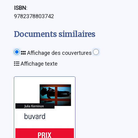
ISBN
:
9782378803742
Documents similaires
Affichage des couvertures
Affichage texte
Buvard: une
biographie de
Caroline N.
Spacek
Kerninon, Julia