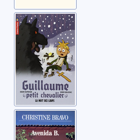
[Guillaume petit
chevalier]: [03]:
La nuit des loups
Dufresne, Didier
Avenida B.
Bravo, Christine