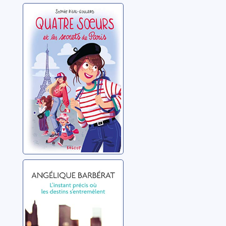
Quatre soeurs et
les secrets de
Paris
Rigal-Goulard, Sophie
L'instant précis
où les destins
s'entremêlent
Barbérat, Angélique