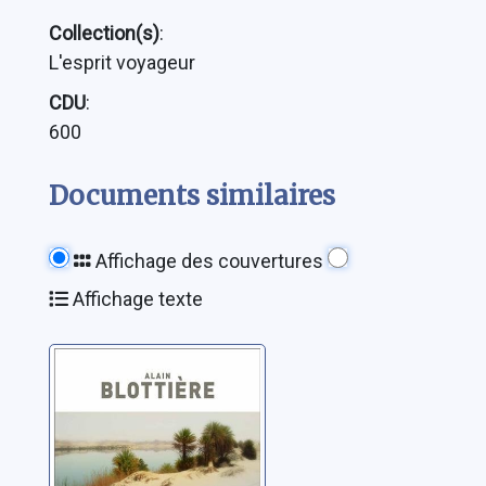
Collection(s)
:
L'esprit voyageur
CDU
:
600
Documents similaires
Affichage des couvertures
Affichage texte
Mon île au
trésor: dans les
sables de Libye
Blottière, Alain