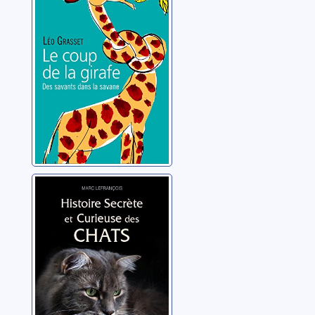
savants dans la
savane
Grasset, Léo
Histoire secrète
et curieuse des
chats
Lefrançois, Marc