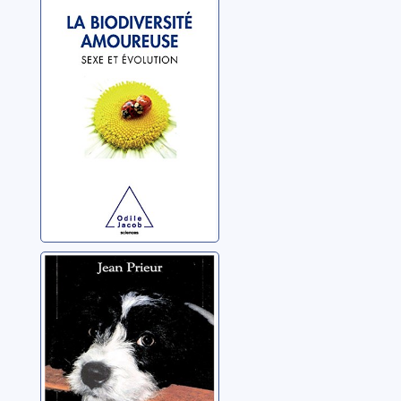
amoureuse: sexe
et évolution
Lodé, Thierry
L'âme des
animaux
Prieur, Jean