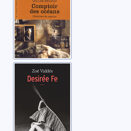
Pasteur, Jéromine
Desirée Fe ou
L'innocente
pornographe
Valdés, Zoé