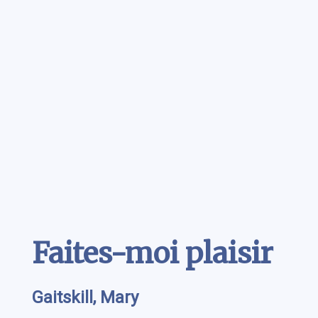
Contenu
Faites-moi plaisir
Gaitskill, Mary