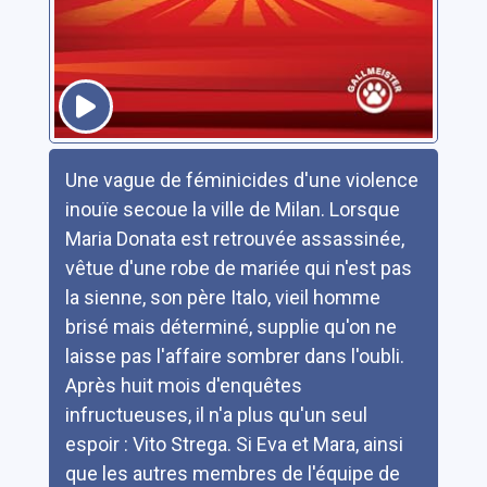
Résumé
Une vague de féminicides d'une violence
inouïe secoue la ville de Milan. Lorsque
Maria Donata est retrouvée assassinée,
vêtue d'une robe de mariée qui n'est pas
la sienne, son père Italo, vieil homme
brisé mais déterminé, supplie qu'on ne
laisse pas l'affaire sombrer dans l'oubli.
Après huit mois d'enquêtes
infructueuses, il n'a plus qu'un seul
espoir : Vito Strega. Si Eva et Mara, ainsi
que les autres membres de l'équipe de