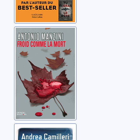
Une enquête de
Rocco
Schiavone: Froid
comme la mort
Manzini, Antonio
Une enquête du
commissaire