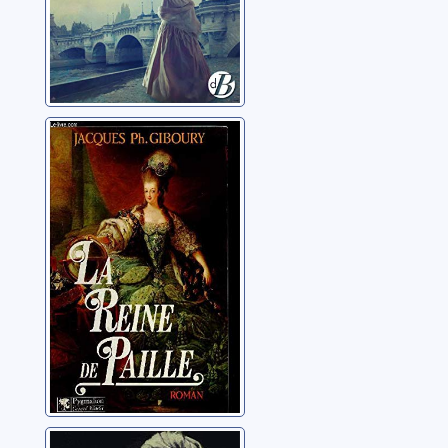
La Reine de
paille
Giboury, Jacques-
Philippe
La nuit de Saint-