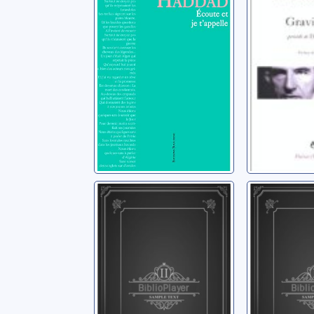
Haddad, Malek
Supervielle
Falaise tombée
La parol
en digue
le silen
orgasm
Roessler, Julia
Curtet, Je