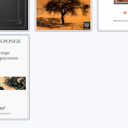
 de
sion
ncis