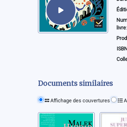
Édit
Num
livre
:
Prod
ISB
Coll
Documents similaires
Affichage des couvertures
A
Ecoute et je
Gravitat
t'appelle
Débarca