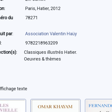
ion
:
Paris, Hatier, 2012
éro du
78271
uit par
:
Association Valentin Haüy
N
:
9782218963209
ection(s)
:
Classiques illustrés Hatier.
Oeuvres & thèmes
ffichage texte
ions ;
Rubayat
Le Garde
dères
troupeaux