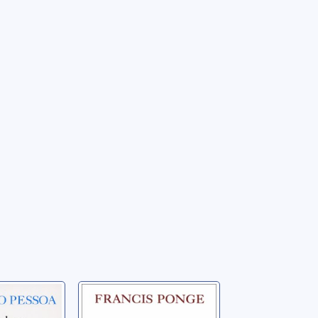
ur de
Le parti pris des
 et les
choses ; précédé