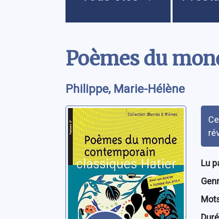
Contenu
Poèmes du mon
Philippe, Marie-Hélène
Rés
Ce
ré
Lu p
Genre
Mots
Dur