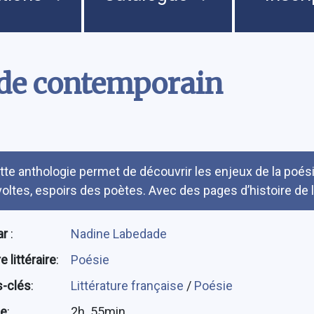
de contemporain
umé
tte anthologie permet de découvrir les enjeux de la poés
voltes, espoirs des poètes. Avec des pages d’histoire de 
ar
:
Nadine Labedade
 littéraire
:
Poésie
-clés
:
Littérature française
/
Poésie
ée
:
2h. 55min.