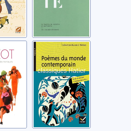
5 tenues
Poèmes du
pées-
monde
ins
contemporain
nate
Philippe, Marie-Hélène