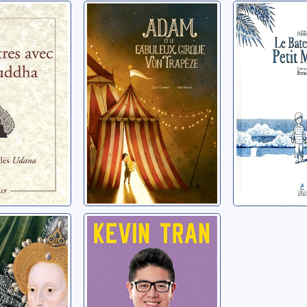
res avec
Adam et le
Le batea
ha: les
fabuleux cirque
petit mar
des Udana
Von Trapèze
Floret, Anne
nne
Gombac, Ziga X.
es de
L'art de faire les
choses jusqu'au
bout
arold J.
Tran, Kevin