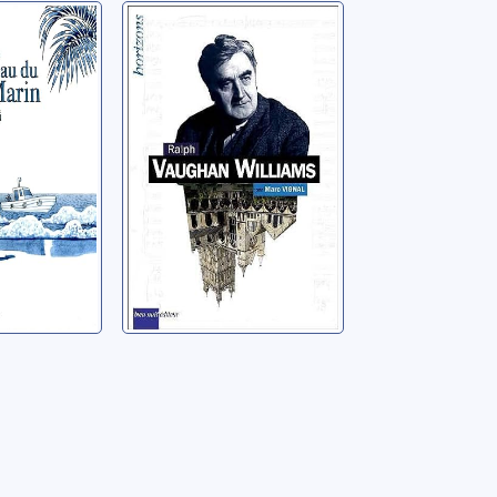
u du
Ralph Vaughan
in
Williams
Vignal, Marc