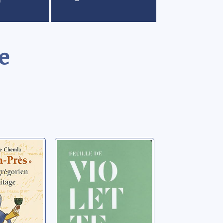
e
rès: le
Feuille de
égorien
violette: la feuille
ge
de violette en
parfumerie
re-Marie