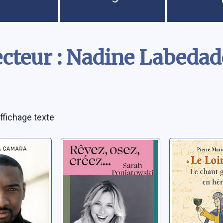
ecteur : Nadine Labedad
ffichage texte
né:
Rêvez, osez,
Le Loin-P
t
créez.: et
chant gr
la force
recommencez !
en hérita
re
oussa
Poniatowski, Sarah
Chemla, Pier