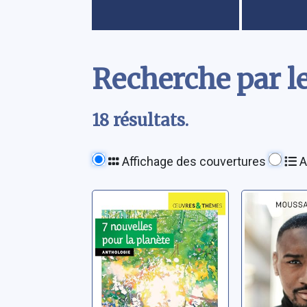
Contenu
Recherche par l
18 résultats.
Affichage des couvertures
A
7 nouvelles pour
Détermi
la planète
commen
trouver 
Busseron, Michèle
de vainc
Camara, M