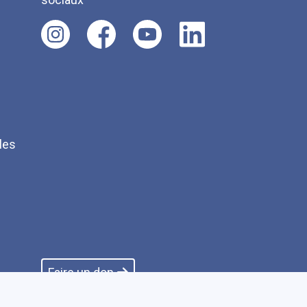
les
Q
Faire un don