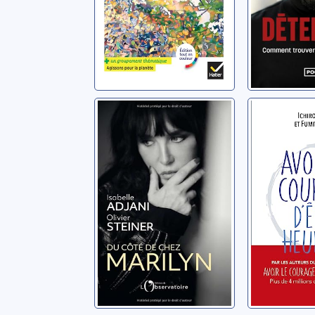
Du côté de chez
Avoir le
Marilyn
d'être h
Adjani, Isabelle
Kishimi, Ich