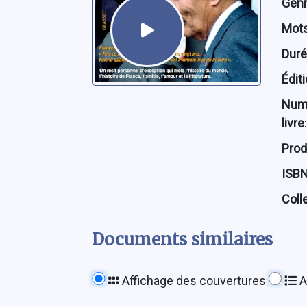
Genre
Mots
Dur
Édit
Num
livre
:
Prod
ISB
Coll
Documents similaires
Affichage des couvertures
A