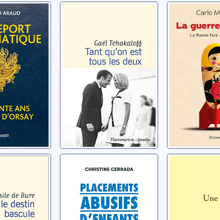
rt
Tant qu'on est
La guerr
tique:
tous les deux
d'après: l
e ans au
Russie fa
Tchakaloff, Gaël
Orsay
l'Occiden
rd
Masala, Carl
estin
Placements
Une faro
abusifs
liberté
d'enfants: une
e de
Halimi, Gisèl
justice sous
Cerrada, Christine
influences