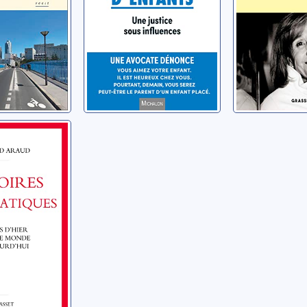
s
tiques:
'hier
 monde
rd
d'hui