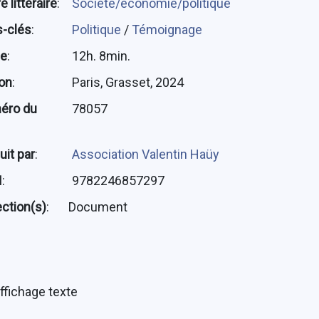
 littéraire
:
Société/économie/politique
-clés
:
Politique
/
Témoignage
ée
:
12h. 8min.
ion
:
Paris, Grasset, 2024
éro du
78057
uit par
:
Association Valentin Haüy
N
:
9782246857297
ection(s)
:
Document
ffichage texte