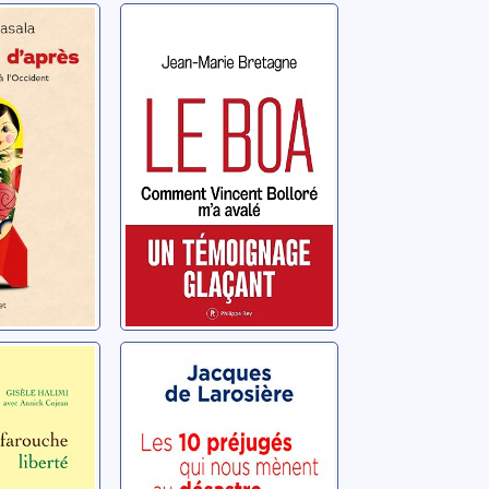
e
Le Boa:
a
comment
ce à
Vincent Bolloré
t
m'a avalé
o
Bretagne, Jean-Marie
uche
Les 10 préjugés
qui nous mènent
au désastre
e
économique et
Larosière de
financier