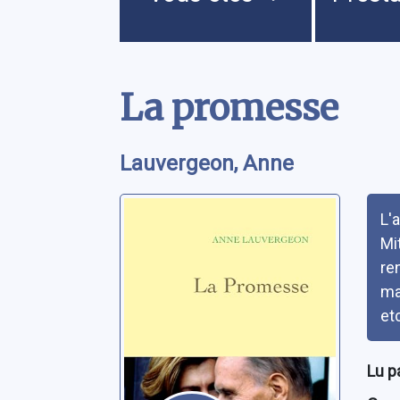
Contenu
La promesse
Lauvergeon, Anne
Rés
L'
Mi
re
ma
et
Lu p