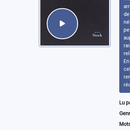
ar
de
né
pe
au
ra
re
En
ce
ren
ré
Lu p
Genre
Mots