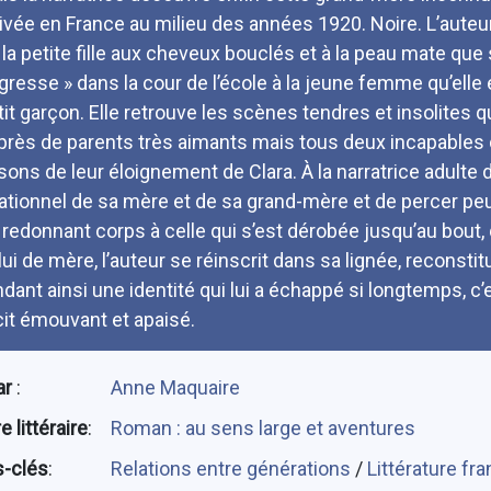
rivée en France au milieu des années 1920. Noire. L’auteur
 la petite fille aux cheveux bouclés et à la peau mate que
gresse » dans la cour de l’école à la jeune femme qu’elle
tit garçon. Elle retrouve les scènes tendres et insolites
près de parents très aimants mais tous deux incapables de 
isons de leur éloignement de Clara. À la narratrice adulte
lationnel de sa mère et de sa grand-mère et de percer pe
 redonnant corps à celle qui s’est dérobée jusqu’au bout, 
lui de mère, l’auteur se réinscrit dans sa lignée, reconsti
dant ainsi une identité qui lui a échappé si longtemps, c’es
cit émouvant et apaisé.
ar
:
Anne Maquaire
 littéraire
:
Roman : au sens large et aventures
-clés
:
Relations entre générations
/
Littérature fr