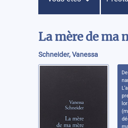
Contenu
La mère de ma 
Schneider, Vanessa
Rés
De 
nar
L’a
pr
lo
(m
déc
ma