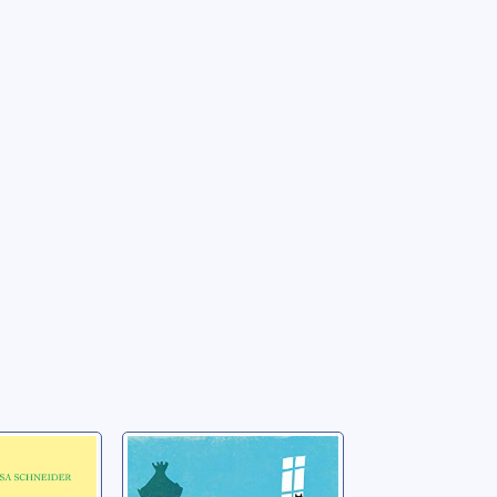
e
Le coeur en
laisse