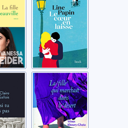
Vanessa
Papin, Line
'existais
La fille qui
marchait dans le
désert
e
Khoury-Ghata, Vénus