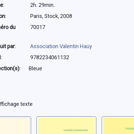
ée
:
2h. 29min.
ion
:
Paris, Stock, 2008
éro du
70017
uit par
:
Association Valentin Haüy
N
:
9782234061132
ection(s)
:
Bleue
ffichage texte
 dure
Tu t'appelais
La fille d
Maria Schneider
Deauville
 Vanessa