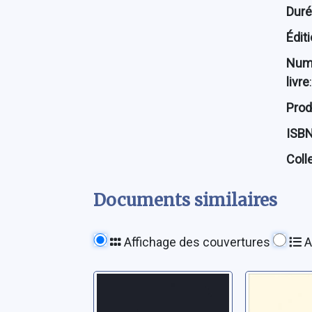
Dur
Édit
Num
livre
:
Prod
ISB
Coll
Documents similaires
Affichage des couvertures
A
Le jour où tu
La peau
m'as quittée
Schneider,