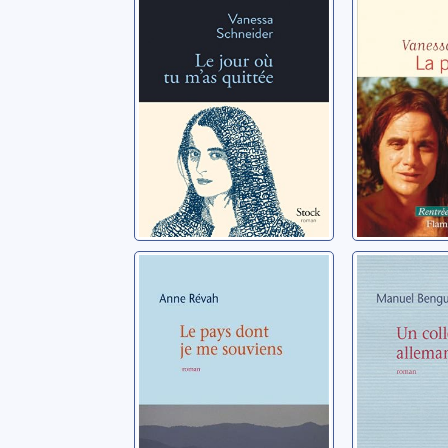
Schneider, Vanessa
Le pays dont je
Un
me souviens
collecti
alleman
Révah, Anne
Benguigui,