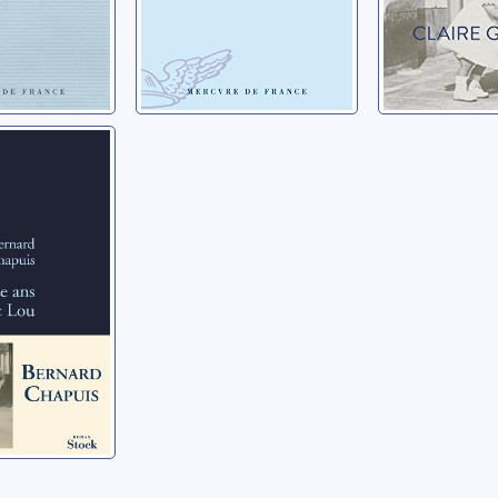
s avec
ernard