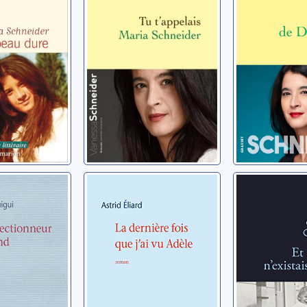
Schneider, Vanessa
Schneider, 
La dernière fois
Et si tu n
onneur
que j'ai vu Adèle
pas
d
Eliard, Astrid
Gallois, Clair
 Manuel