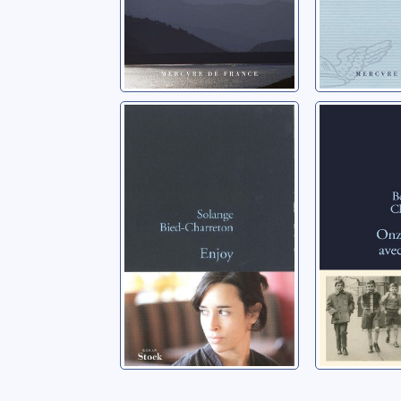
Enjoy
Onze an
Lou
Bied-Charreton,
Solange
Chapuis, B