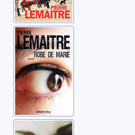
Robe de marié
Lemaitre, Pierre
[Verhoeven]: [03]:
Sacrifices