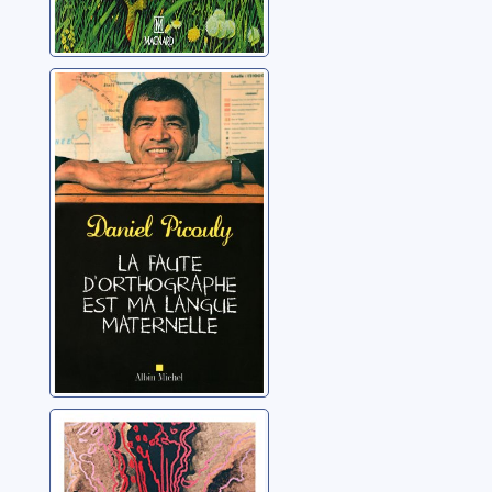
La faute
d'orthographe
est ma langue
maternelle
Picouly, Daniel
Quatre-vingt-dix
secondes