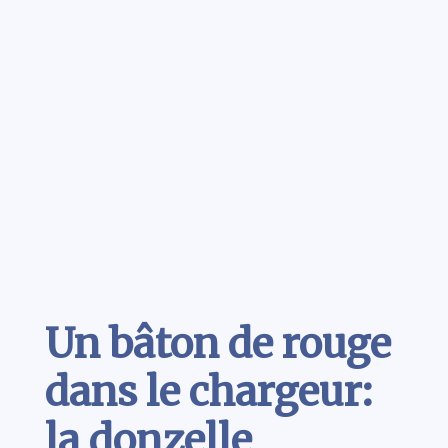
Contenu
Un bâton de rouge
dans le chargeur:
la donzelle