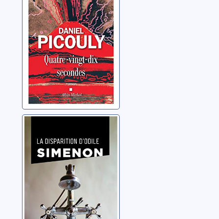
Picouly, Daniel
La disparition
d'Odile
Simenon, Georges