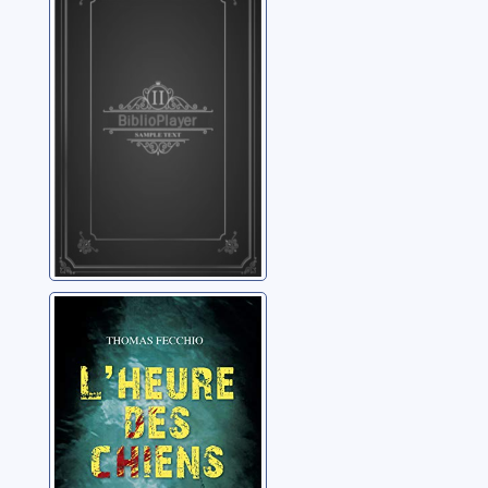
Simenon, Georges
L'heure des
chiens
Fecchio, Thomas