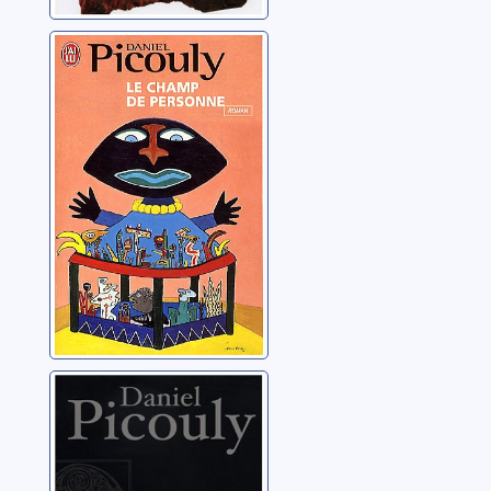
Le champ de
personne
Picouly, Daniel
La treizième
mort du
chevalier