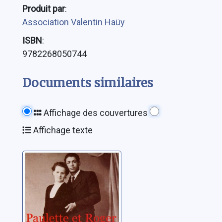
Produit par
:
Association Valentin Haüy
ISBN
:
9782268050744
Documents similaires
Affichage des couvertures
Affichage texte
Paulette et Roger
Picouly, Daniel