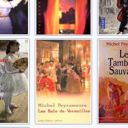
e
L'ancien régime:
Les tamb
e de
[1]: Les bals de
sauvage
roman
Versailles
Peyramaure,
, Michel
Peyramaure, Michel