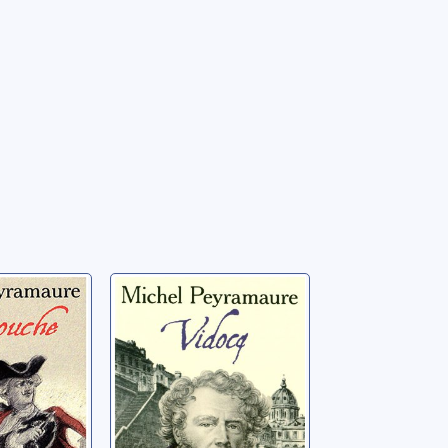
 bandits:
Les trois bandits:
touche
[03]: Vidocq
 Michel
Peyramaure, Michel