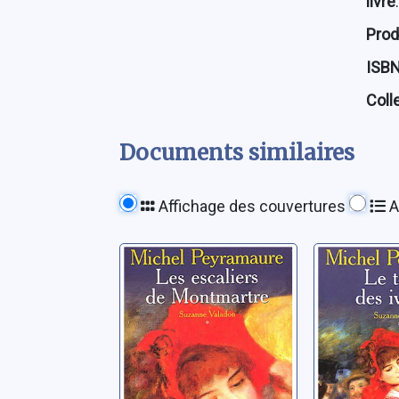
livre
:
Prod
ISB
Coll
Documents similaires
Affichage des couvertures
A
Suzanne
Suzann
Valadon: 01: Les
Valadon:
escaliers de
temps d
Montmartre
ivresses
Peyramaure, Michel
Peyramaure