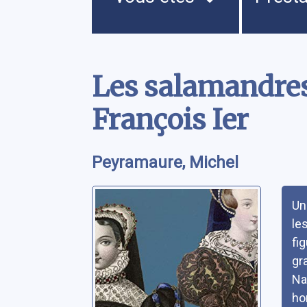
Contenu
Les salamandres:
François Ier
Peyramaure, Michel
Rés
Un
le
fi
gr
Na
ho