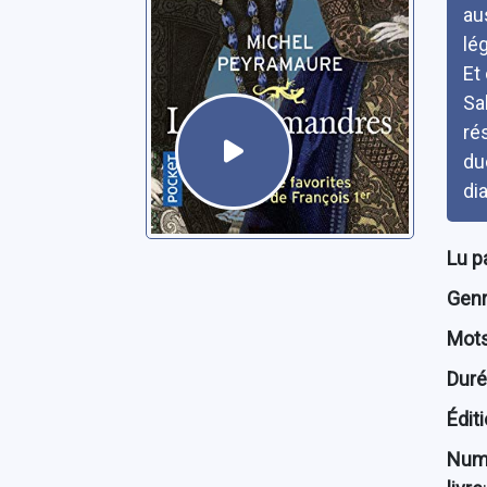
au
lég
Et
Sa
ré
du
di
Lu p
Genre
Mots
Dur
Édit
Num