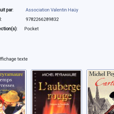
uit par
:
Association Valentin Haüy
N
:
9782266289832
ection(s)
:
Pocket
ffichage texte
e
L'auberge rouge:
Les trois
 02: Le
l'énigme de
[01]: Car
es
Peyrebeille, 1833
Peyramaure,
, Michel
Peyramaure, Michel