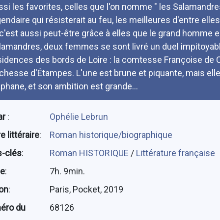
ssi les favorites, celles que l'on nomme " les Salamandres "
endaire qui résisterait au feu, les meilleures d'entre elles
 c'est aussi peut-être grâce à elles que le grand homme 
lamandres, deux femmes se sont livré un duel impitoyabl
sidences des bords de Loire : la comtesse Françoise de 
chesse d'Étampes. L'une est brune et piquante, mais elle vie
aphane, et son ambition est grande...
ar
:
Ophélie Lebrun
 littéraire
:
Roman historique/biographique
-clés
:
Roman HISTORIQUE
/
Littérature française
ée
:
7h. 9min.
ion
:
Paris, Pocket, 2019
éro du
68126