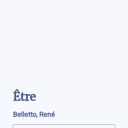
Contenu
Être
Belletto, René