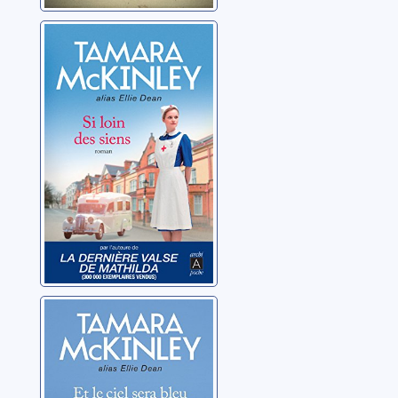
La Pension du
bord de mer [02]:
Si loin des siens
McKinley, Tamara
Et le ciel sera
bleu
McKinley, Tamara