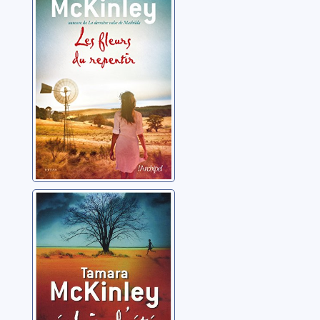
repentir
McKinley, Tamara
Éclair d'été
McKinley, Tamara