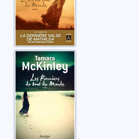
Les pionniers du
bout du monde:
roman
McKinley, Tamara