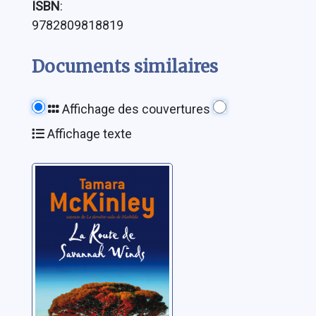
ISBN
:
9782809818819
Documents similaires
Affichage des couvertures
Affichage texte
La route de
Savannah Winds
McKinley, Tamara