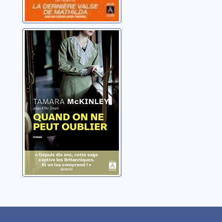
La pension du
bord de mer
[05]:: Quand on
ne peut oublier
McKinley, Tamara