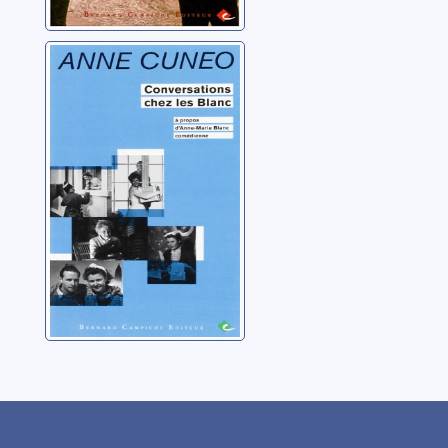
Conversations
chez les Blanc:
(à propos
d'Anne-Marie
Cuneo, Anne
Blanc,
comédienne)