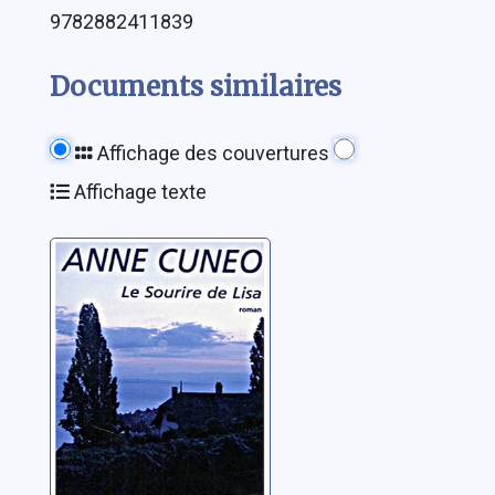
9782882411839
Documents similaires
Affichage des couvertures
Affichage texte
Une enquête de
Marie
Machiavelli: Le
sourire de Lisa
Cuneo, Anne