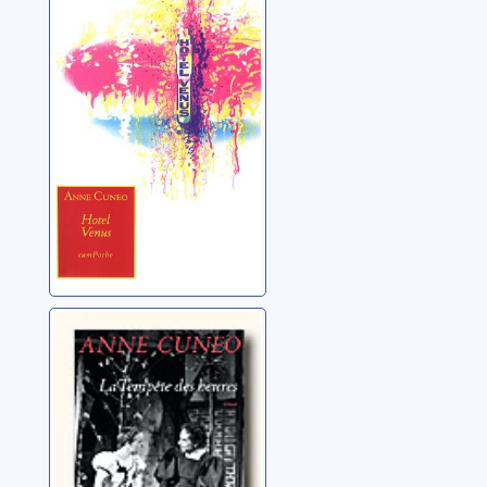
itinéraire
Cuneo, Anne
La tempête des
heures: roman
Cuneo, Anne