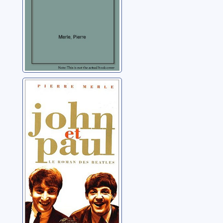
John et Paul: le
roman des
Beatles
Merle, Pierre