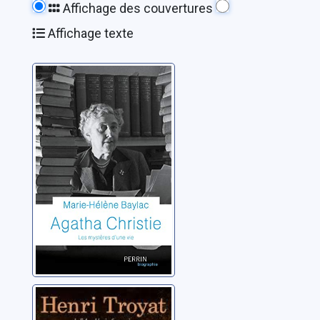
Affichage des couvertures
Affichage texte
Agatha Christie:
les mystères
d'une vie
Baylac, Marie-Hélène
Dostoïevski