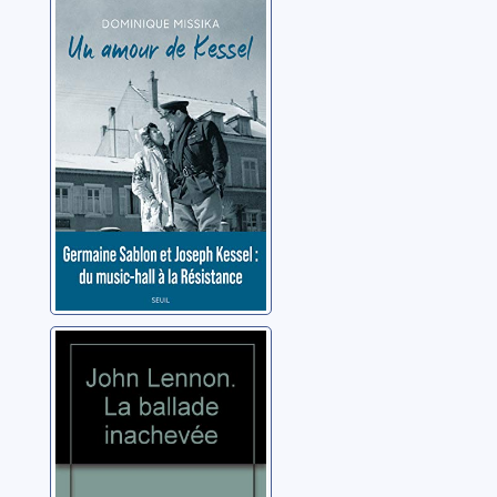
Un amour de
Kessel
Missika, Dominique
John Lennon: la
ballade
inachevée
Merle, Pierre