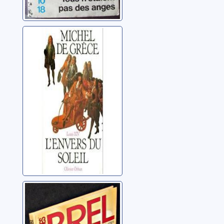
Louis XIV:
l'envers du Soleil
Michel (prince de
Grèce ; 1939-....)
Jacques Brel
Barlatier, Pierre