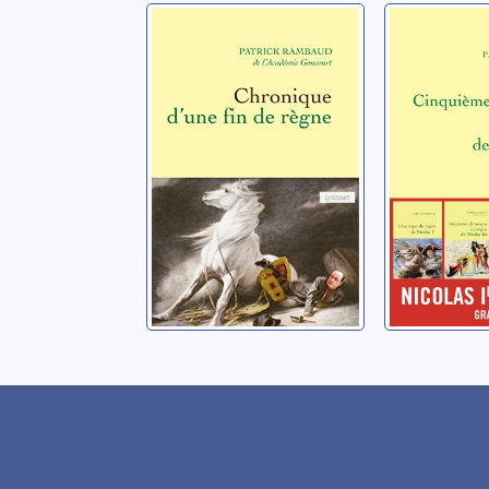
Chronique d'une
Cinqui
fin de règne
chroniq
règne d
Rambaud, Patrick
Ier
Rambaud, P