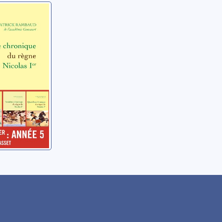
ème
ue du
e Nicolas
atrick