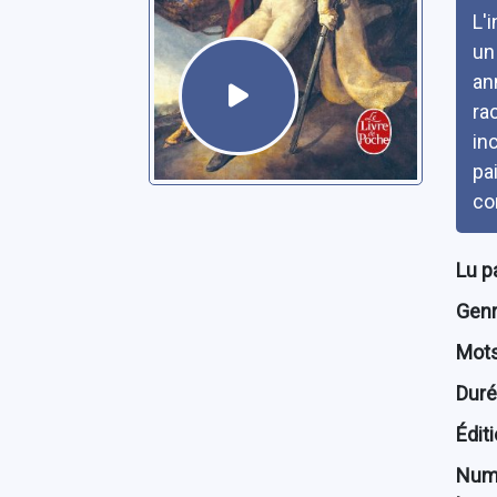
L'
un
an
ra
in
pa
co
Lu p
Genre
Mots
Dur
Édit
Num