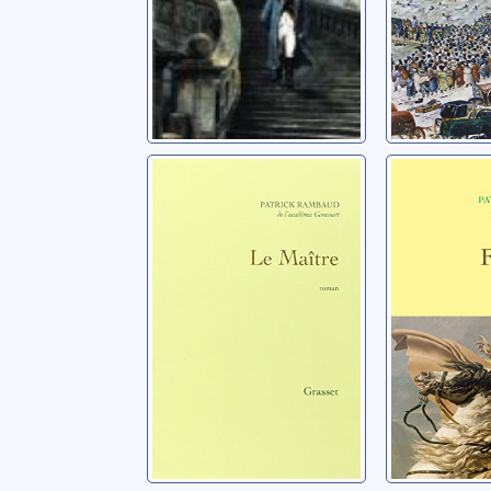
Le maître: roman
François 
chroniq
Rambaud, Patrick
règne
Rambaud, P