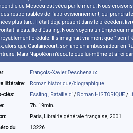
incendie de Moscou est vécu par le menu. Nous croisons
 des responsables de l'approvisionnement, qui prendra
nées plus tard. Il était déjà présent dans le précédent livr
contait la bataille d'Essling. Nous voyons un Empereur ma
croyablement crédule. Il s'imaginait vraiment que " son frère
ix, alors que Caulaincourt, son ancien ambassadeur en Rus
ntraire. Mais Napoléon n'écoute que lui-même et a foi dan
ar
:
François-Xavier Deschenaux
 littéraire
:
Roman historique/biographique
-clés
:
Essling , Bataille d'
/
Roman HISTORIQUE
/
L
ée
:
7h. 19min.
ion
:
Paris, Librairie générale française, 2001
éro du
13226