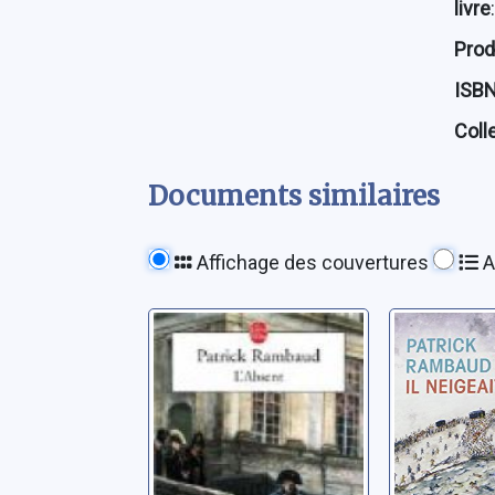
livre
:
Prod
ISB
Coll
Documents similaires
Affichage des couvertures
A
L'absent
Trilogie
Impériale
Rambaud, Patrick
neigeait
Rambaud, P