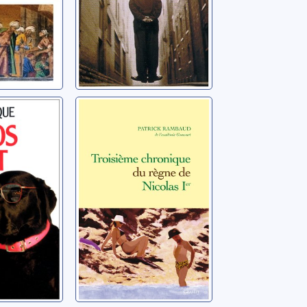
ecret:
Troisième
s du
chronique du
de
règne de Nicolas
Ier
trick
Rambaud, Patrick
]