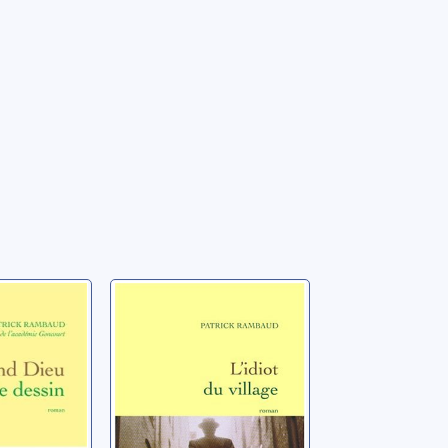
eu
L'idiot du village:
 le
fantaisie
romanesque
trick
Rambaud, Patrick