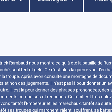
umé
trick Rambaud nous montre ce qu'à été la bataille de Russie
rché, souffert et gelé. Ce n'est plus la guerre vue d'en hau
r la troupe. Après avoir consulté une montagne de docum
its et non des jugements. Il n'est pas là pour donner un a
autre. Il est là pour donner des phrases prononcées, des s
cuments compulsés et recoupés. Ce récit est très enlev
ivons tantôt l'Empereur et les maréchaux, tantôt sa suite 
ntôt ses troupes qui marchent, râlent, souffrent, se batten