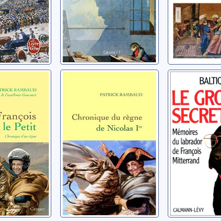
le Petit:
Chronique du
Le gros s
ue d'un
règne de Nicolas
[Mémoire
Ier
labrador 
François
atrick
Rambaud, Patrick
Rambaud, Pa
Mitterand