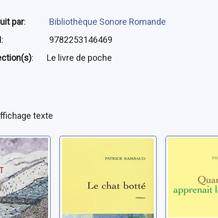
uit par
:
Bibliothèque Sonore Romande
N
:
9782253146469
ection(s)
:
Le livre de poche
ffichage texte
Le chat botté
Quand Di
 02: Il
apprenait
Rambaud, Patrick
dessin
atrick
Rambaud, Pa