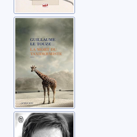
La mort du
taxidermiste
Le Touze, Guillaume
Les baisers du
soleil:
témoignage