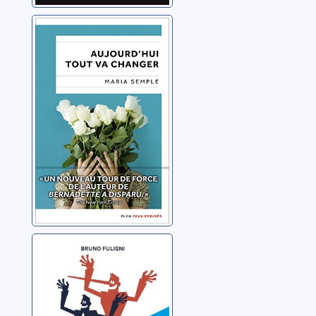
Aujourd'hui tout
va changer
Semple, Maria
Histoire amusée
des promesses
électorales: de
1848 à nos jours
Fuligni, Bruno