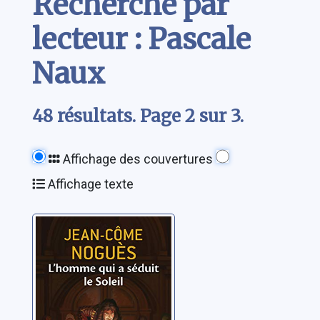
Recherche par
lecteur : Pascale
Naux
48 résultats. Page 2 sur 3.
Affichage des couvertures
Affichage texte
L'homme qui a
séduit le Soleil:
1661, quand
Molière sort de
Noguès, Jean-Côme
l'ombre...