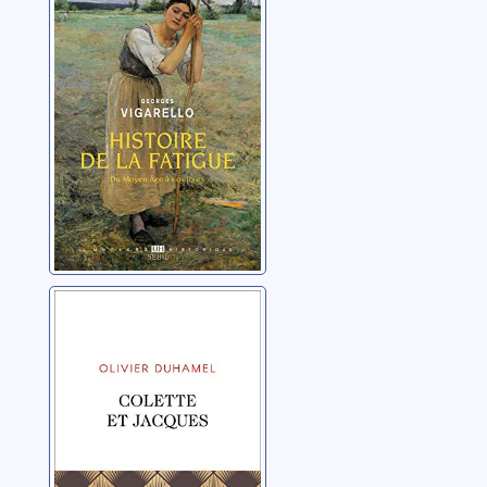
fatigue: du
Moyen Age à nos
jours
Vigarello, Georges
Colette et
Jacques
Duhamel, Olivier