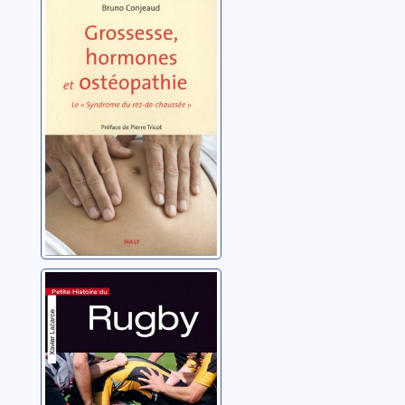
Grossesse,
hormones et
ostéopathie: le
syndrome du
Conjeaud, Bruno
rez-de-chaussée
Petite histoire du
rugby
Lacarce, Xavier