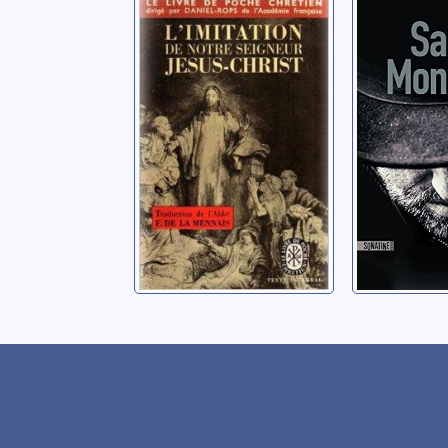
L'Imitation de
Santa 
Notre-Seigneur
Anonyme
Jésus-Christ
Anonyme