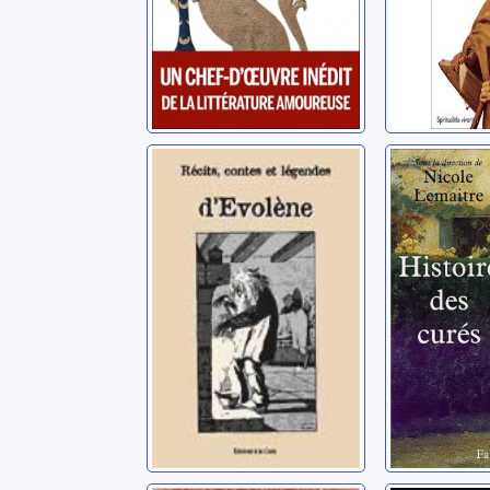
Récits, contes et
Histoire
légendes
curés
d'Evolène:
Anonyme
ouvrage collectif
Anonyme