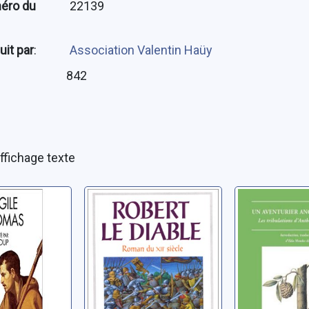
éro du
22139
uit par
:
Association Valentin Haüy
:
842
ffichage texte
le de
Robert le Diable:
Un aventu
roman du XIIe
anglais au
siècle
Les tribu
d'Anthony
Anonyme
Anonyme
(1591)