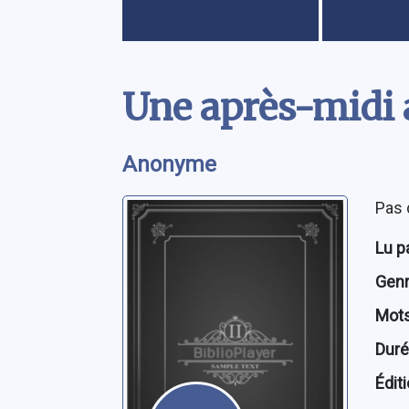
Contenu
Une après-midi 
Anonyme
Pas 
Lu p
Genre
Mots
Dur
Édit