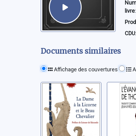
Num
livre
:
Prod
CDU
Documents similaires
Affichage des couvertures
A
La Dame à la
L'Évangi
Licorne et le
Thomas
Beau Chevalier
Anonyme
Anonyme