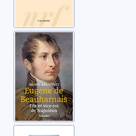
Eugène de
Beauharnais: fils
et vice-roi de
Napoléon
Kerautret, Michel
Napoléon: la fin