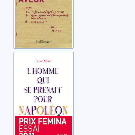
L'homme qui se
prenait pour
Napoléon: pour
une histoire
Murat, Laure
politique de la
folie