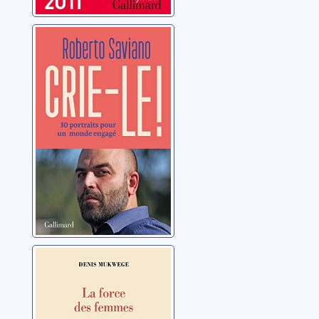
Crie-le !: 30
portraits pour un
monde engagé
Saviano, Roberto
La force des
femmes: puiser
dans la
résilience pour