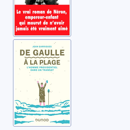
De Gaulle à la
plage: l'homme
providentiel dans
un transat
Garrigues, Jean