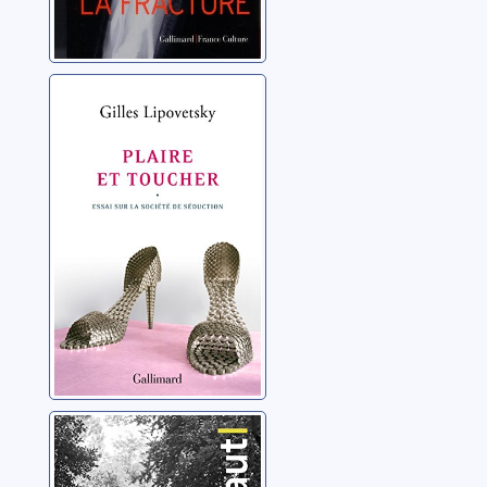
Plaire et toucher:
essai sur la
société de
séduction
Lipovetsky, Gilles
François
Truffaut: