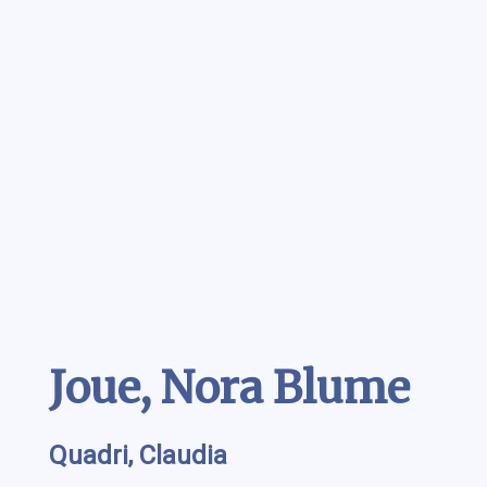
Contenu
Joue, Nora Blume
Quadri, Claudia