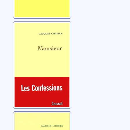
Monsieur
Chessex, Jacques
(1934-2009)
Incarnata: récit
Chessex, Jacques