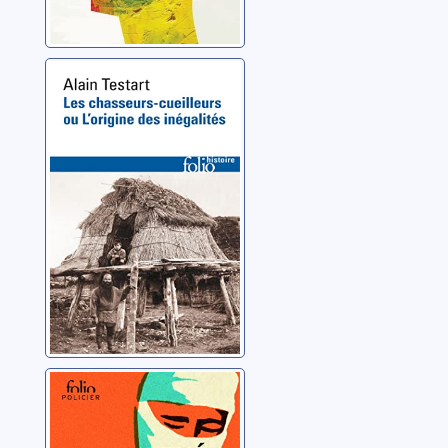
Les chasseurs-
cueilleurs ou
L'origine des
inégalités
Testart, Alain
La disparition de
Perek