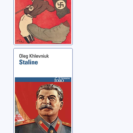
Staline
Khlevniouk, Oleg
Vitalievitch