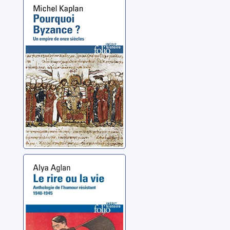
Pourquoi
Byzance ?: un
empire de onze
siècles
Kaplan, Michel
Le rire ou la vie:
anthologie de
l'humour
résistant, 1940-
Aglan, Alya
1945