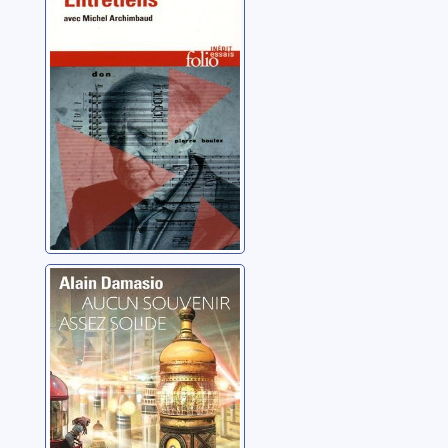
Michel
Archimbaud
Boulez, Pierre
Aucun souvenir
assez solide
Damasio, Alain