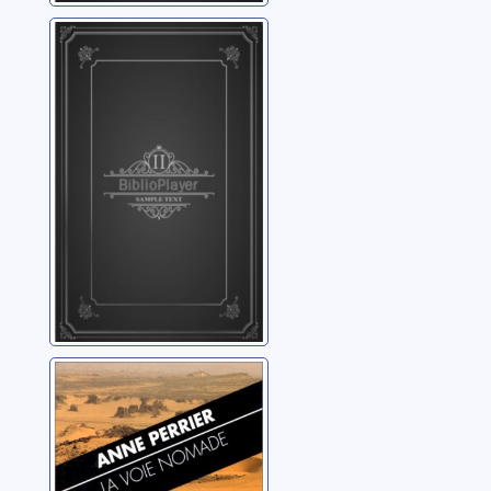
La parole désir et
le silence
orgasme
Curtet, Jean-Samuel
La voie nomade
Perrier, Anne