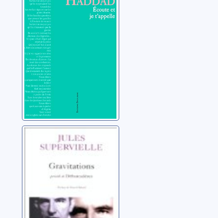
Haddad, Malek
Gravitations ;
Débarcadères
Supervielle, Jules