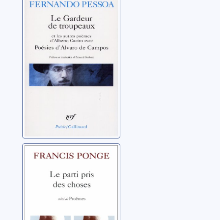
Le Gardeur de
troupeaux et les
autres poèmes
d'Alberto Caeiro ;
Pessoa, Fernando
avec Poésies
d'Alvaro de
Campos
Le parti pris des
choses ; précédé
de Douze petits
écrits ; et suivi de
Ponge, Francis
Proêmes