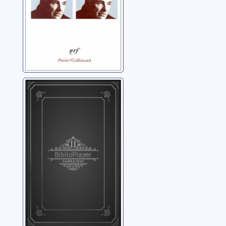
Falaise tombée
en digue
Roessler, Julia