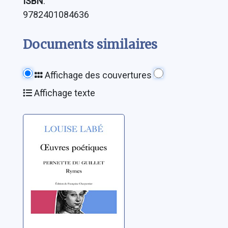
ISBN
:
9782401084636
Documents similaires
Affichage des couvertures
Affichage texte
Oeuvres
poétiques ;
Rymes de
Pernette du
Labé, Louise
Guillet ; Blasons
du corps féminin