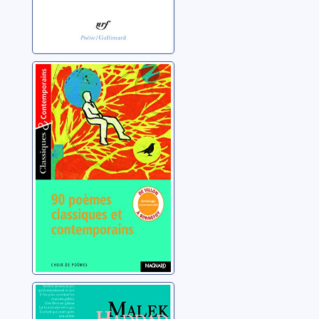
90 poèmes
classiques et
contemporains
Lebailly, Nathalie
Ecoute et je
t'appelle