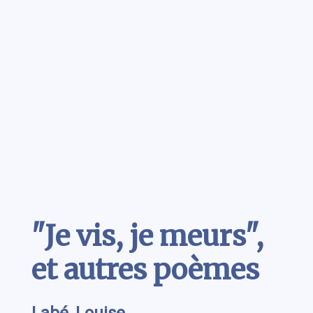
Contenu
"Je vis, je meurs",
et autres poèmes
Labé, Louise