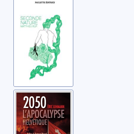
Seconde nature
Ruf, Matthieu
2050:
l'apocalypse
helvétique
Lehmann, Eric