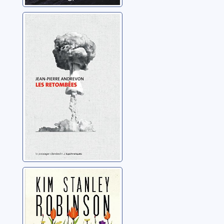
Les retombées
Andrevon, Jean-Pierre
Le ministère du
futur
Robinson, Kim Stanley