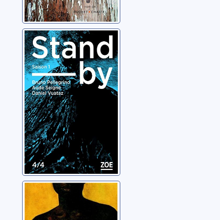
Stand-by: saison
1 [4/4]
Pellegrino, Bruno
Libre toujours:
roman