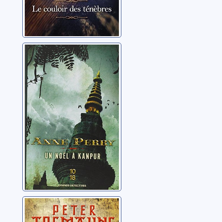
Un Noël à
Kanpur
Perry, Anne
Le sceau du
diable