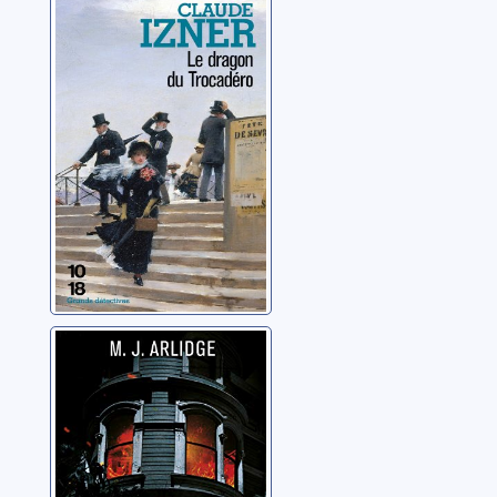
Le dragon du
Trocadéro
Izner, Claude
Au feu, les
pompiers
Arlidge, M.J.