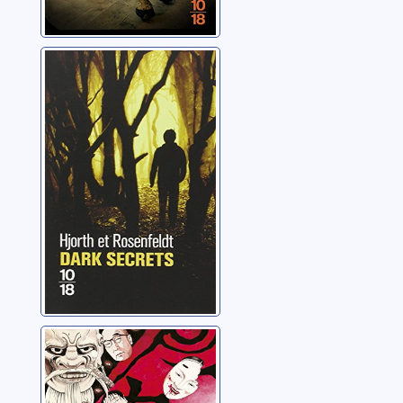
Dark secrets
Hjorth, Michael
Le démon de l'île
solitaire
Edogawa, Ranpo