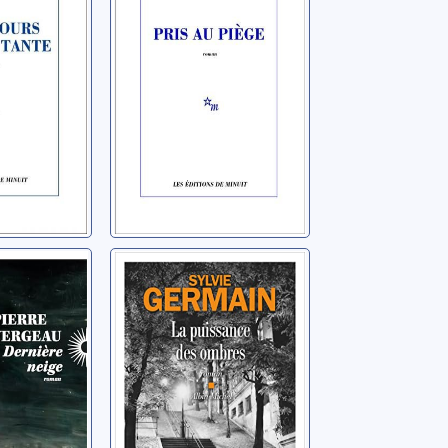
neige
La puissance des
ombres
rre
Germain, Sylvie