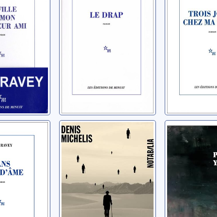
Ravey, Yves
s
at d'âme
Encore une
Dernière 
journée divine
s
Yergeau, Pie
Michelis, Denis