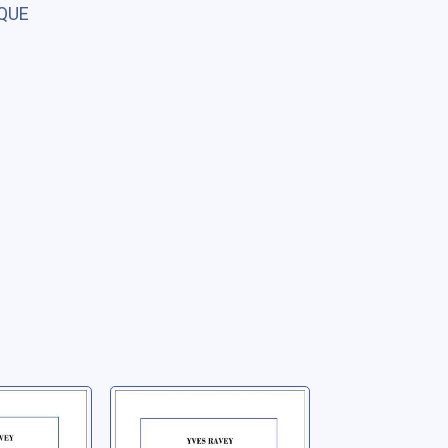
QUE
rs chez
Pris au piège
Ravey, Yves