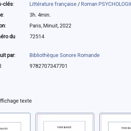
-clés
:
Littérature française
/
Roman PSYCHOLOGI
ée
:
3h. 4min.
ion
:
Paris, Minuit, 2022
éro du
72514
uit par
:
Bibliothèque Sonore Romande
N
:
9782707347701
ffichage texte
 de mon
Le drap: [roman]
Trois jou
 ami:
ma tante
Ravey, Yves