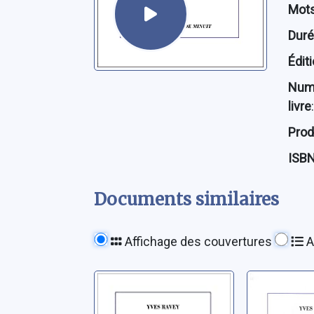
Mots
Dur
Édit
Num
livre
:
Prod
ISB
Documents similaires
Affichage des couvertures
A
Adultère
La fille
meilleur
Ravey, Yves