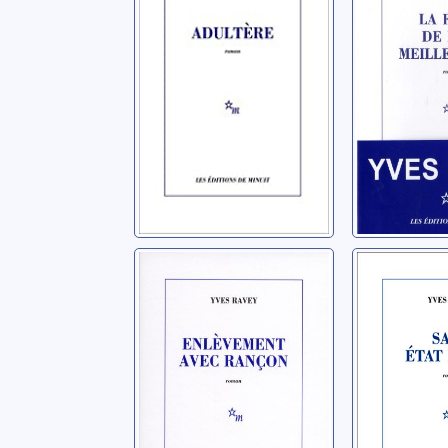
[roman]
Ravey, Yve
Enlèvement avec
Sans ét
rançon
Ravey, Yve
Ravey, Yves