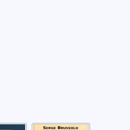
obscure
L'armure de