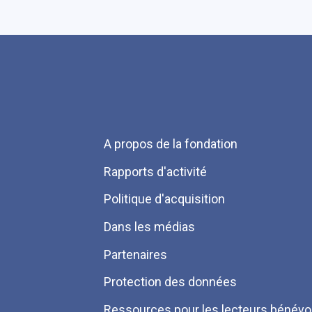
Menu
A propos de la fondation
Pied
Rapports d'activité
de
Politique d'acquisition
page
Dans les médias
Partenaires
Protection des données
Ressources pour les lecteurs bénévo