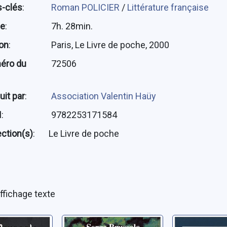
-clés
:
Roman POLICIER
/
Littérature française
ée
:
7h. 28min.
ion
:
Paris, Le Livre de poche, 2000
éro du
72506
uit par
:
Association Valentin Haüy
N
:
9782253171584
ection(s)
:
Le Livre de poche
ffichage texte
iers de
Les ombres du
La route 