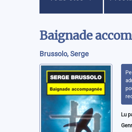
Contenu
Baignade acco
Brussolo, Serge
Rés
Pe
ad
po
re
Lu p
Genre