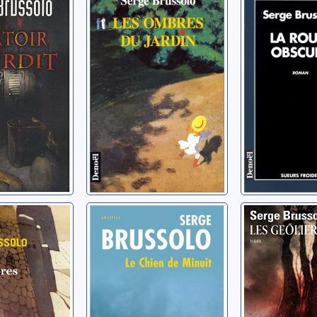
 13:
jardin
Brussolo, Se
 interdits
Brussolo, Serge
Serge
 des
Le chien de
Les geôli
s
minuit: roman
Brussolo, Se
Serge
Brussolo, Serge