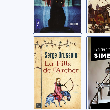
La fille de
La dispa
l'archer: roman
d'Odile
Brussolo, Serge
Simenon, 