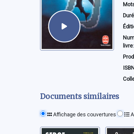
Mots
Dur
Édit
Num
livre
:
Prod
ISB
Coll
Documents similaires
Affichage des couvertures
A
Iceberg Ltd
Les doss