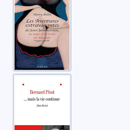
Jean
Jambecreuse, au
Bellet, Harry
temps de la
révolte des
Rustauds [02]
... mais la vie
continue
Pivot, Bernard