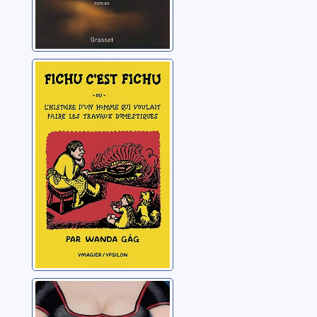
Fichu c'est fichu
ou L'histoire d'un
homme qui
voulait faire les
Gag, Wanda
travaux
domestiques
Les aventures
extravagantes de