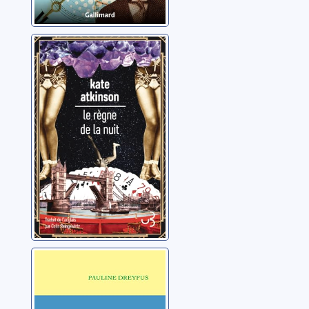
Le règne de la
nuit
Atkinson, Kate
Le Président se
tait
Dreyfus, Pauline