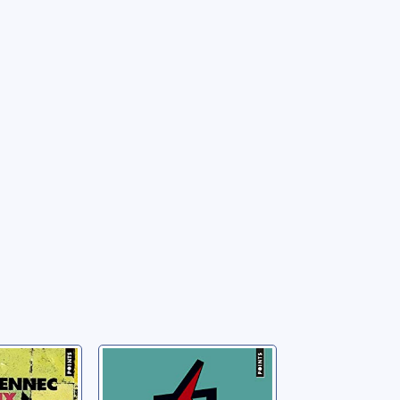
x bruns
Motel Lorraine
Patrick
Pilote, Brigitte