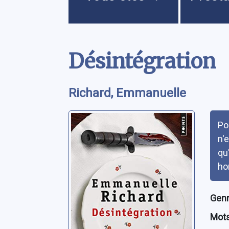
Contenu
Désintégration
Richard, Emmanuelle
Rés
Po
n'
qu
ho
Genre
Mots