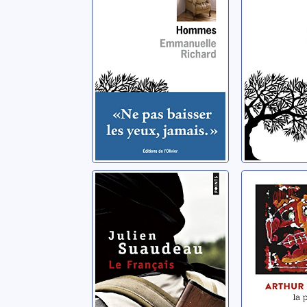
Le Français
La purg
Suaudeau, Julien
Nesnidal, A