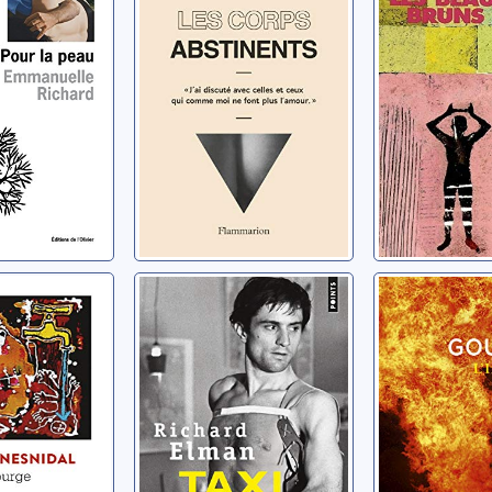
Richard, Emmanuelle
e
Taxi driver
L'inquisi
rthur
Elman, Richard
Gougaud, He