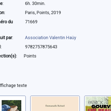
ée
:
6h. 30min.
ion
:
Paris, Points, 2019
éro du
71669
uit par
:
Association Valentin Haüy
N
:
9782757875643
ection(s)
:
Points
ffichage texte
 peau
Les corps
Les beau
abstinents
mmanuelle
Gourvennec, 