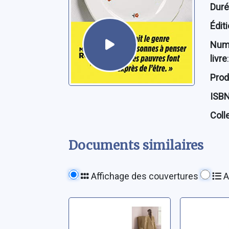
Dur
Édit
Num
livre
:
Prod
ISB
Coll
Documents similaires
Affichage des couvertures
A
Hommes
Pour la
Richard, Emmanuelle
Richard, E