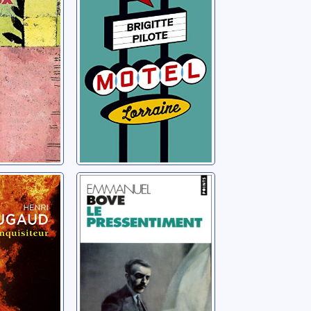
teur
Le
pressentiment:
nri
roman
Bove, Emmanuel