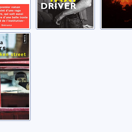
street
anda