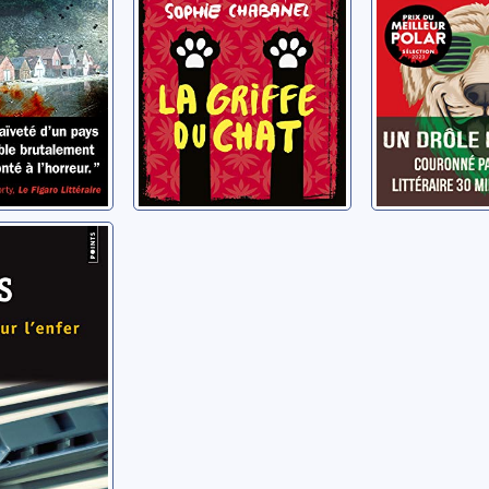
 pour
rt