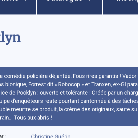
klyn
umé
e comédie policière déjantée. Fous rires garantis ! Vador
s bionique, Forrest dit « Robocop » et Tranxen, ex-GI parano
lice de Pooklyn : ouverte et tolérante ! Créée par un char
uipe d’enquêteurs reste pourtant cantonnée à des tâches 
uble meurtre se produit, la crème des originaux, saute su
rain... Tous aux abris !
ar
:
Christine Guérin