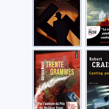
Trente grammes
Casting
l'enfer
Massat, Gabrielle
Crais, Robe