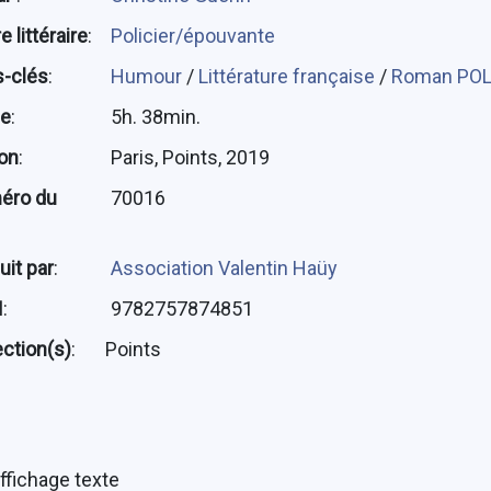
 littéraire
:
Policier/épouvante
-clés
:
Humour
/
Littérature française
/
Roman POL
ée
:
5h. 38min.
ion
:
Paris, Points, 2019
éro du
70016
uit par
:
Association Valentin Haüy
N
:
9782757874851
ection(s)
:
Points
ffichage texte