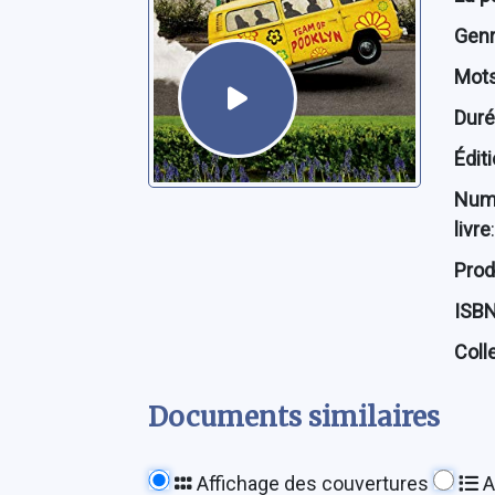
Genre
Mots
Dur
Édit
Num
livre
:
Prod
ISB
Coll
Documents similaires
Affichage des couvertures
A