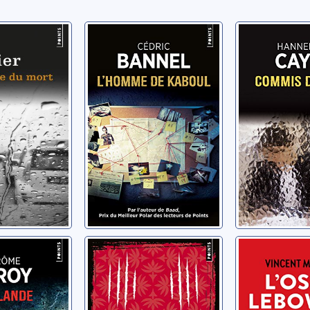
e du mort
L'homme de
Commis d'
Kaboul
Toiles de 
scal
Ground 
Bannel, Cédric
Cayre, Hanne
e
La griffe du chat
L'os de 
ôme
Chabanel, Sophie
Maillard, Vin