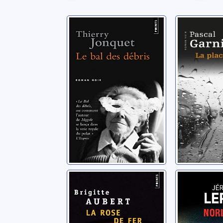
Le bal des débris
La plac
Jonquet, Thierry
Garnier, Pa
La rose de fer
Norland
Aubert, Brigitte
Leroy, Jér