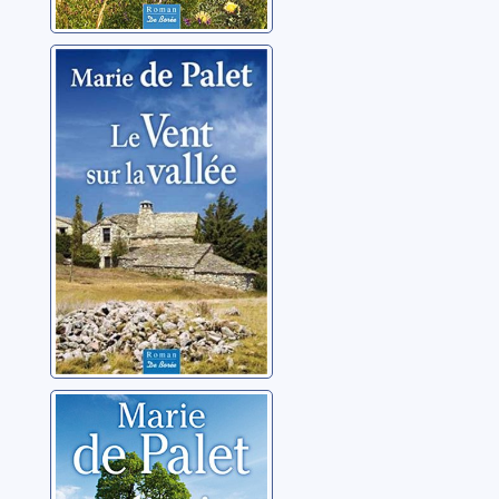
Le vent sur la
vallée
Palet, Marie de
Un chemin de
rocailles
Palet, Marie de