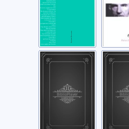
Falaise tombée
La parol
en digue
le silen
orgasm
Roessler, Julia
Curtet, Je