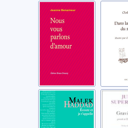
Nous vous
Dans la
parlons d'amour
du soleil
Benameur, Jeanne
Clod'Aria
Ecoute et je
Gravitat
t'appelle
Débarca
Haddad, Malek
Supervielle