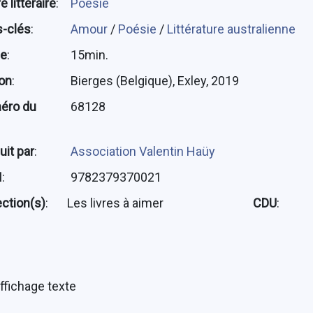
 littéraire
:
Poésie
-clés
:
Amour
/
Poésie
/
Littérature australienne
ée
:
15min.
ion
:
Bierges (Belgique), Exley, 2019
éro du
68128
uit par
:
Association Valentin Haüy
N
:
9782379370021
ection(s)
:
Les livres à aimer
CDU
:
ffichage texte