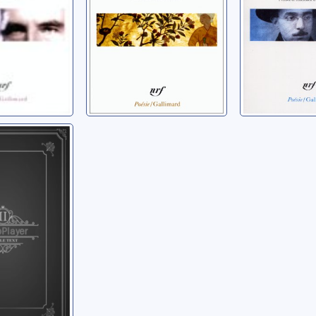
d'Alvaro 
Campos
e désir et
ce
e
an-Samuel