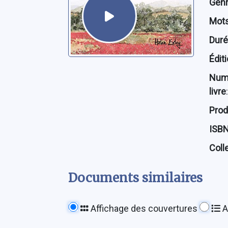
Genre
Mots
Dur
Édit
Num
livre
:
Prod
ISB
Coll
Documents similaires
Affichage des couvertures
A