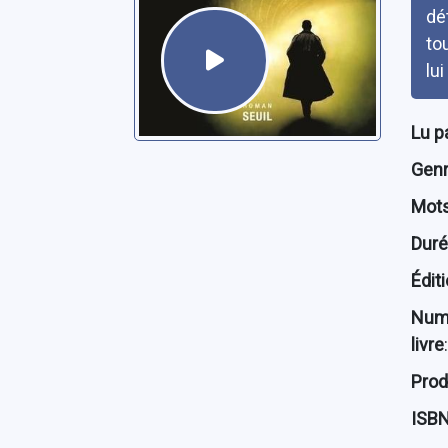
dé
to
lu
Lu p
Genre
Mots
Dur
Édit
Num
livre
:
Prod
ISB