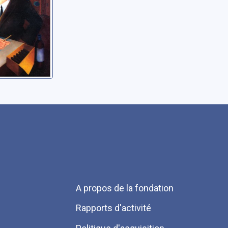
Menu
A propos de la fondation
Pied
Rapports d'activité
de