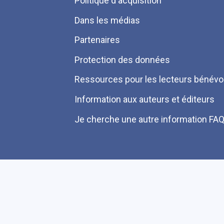
Politique d'acquisition
page
Dans les médias
Partenaires
Protection des données
Ressources pour les lecteurs bénévo
Information aux auteurs et éditeurs
Je cherche une autre information FA
Plan du site