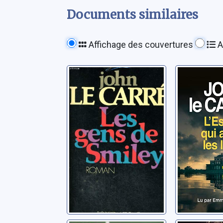
Documents similaires
Affichage des couvertures
A
La trilogie de
L'espion
Karla: 03: Les
aimait le
gens de Smiley
Le Carré, J
Le Carré, John