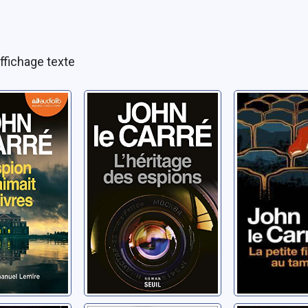
ffichage texte
 qui
L'héritage des
La petite 
s livres
espions
tambour
ohn
Le Carré, John
Le Carré, Jo