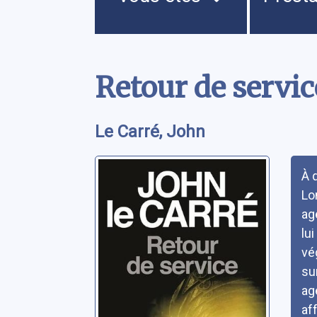
Contenu
Retour de servic
Le Carré, John
Rés
À 
Lo
ag
lu
vé
su
ag
af