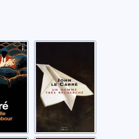
fille au
Un homme très
recherché:
roman
hn
Le Carré, John