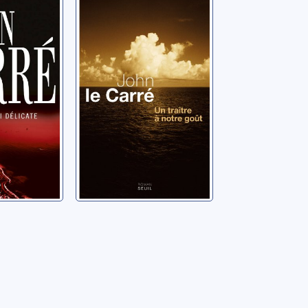
é si
Un traître à notre
 roman
goût: roman
hn
Le Carré, John