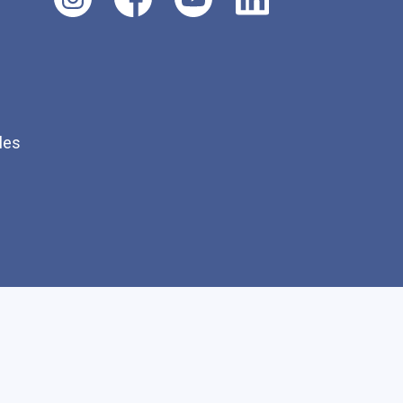
les
Q
Faire un don