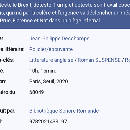
teste le Brexit, déteste Trump et déteste son travail obscu
us, qui mû par la colère et l’urgence va déclencher un mé
i Prue, Florence et Nat dans un piège infernal.
ar
:
Jean-Philippe Deschamps
 littéraire
:
Policier/épouvante
-clés
:
Littérature anglaise
/
Roman SUSPENSE
/
R
ée
:
10h. 15min.
ion
:
Paris, Seuil, 2020
éro du
68049
uit par
:
Bibliothèque Sonore Romande
N
:
9782021433197