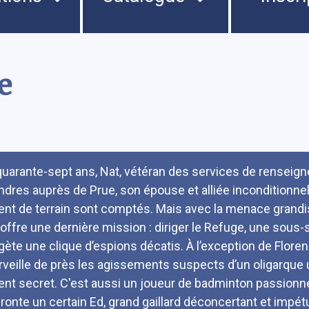
e
umé
quarante-sept ans, Nat, vétéran des services de renseign
ndres auprès de Prue, son épouse et alliée inconditionne
ent de terrain sont comptés. Mais avec la menace grand
i offre une dernière mission : diriger le Refuge, une sou
gète une clique d’espions décatis. À l’exception de Florenc
rveille de près les agissements suspects d’un oligarque 
ent secret. C'est aussi un joueur de badminton passionné.
fronte un certain Ed, grand gaillard déconcertant et impétu