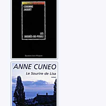
Jaquet, Corinne
Une enquête de
Marie
Machiavelli: Le
sourire de Lisa
Cuneo, Anne