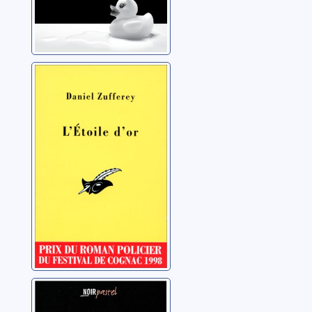
L'étoile d'or
Zufferey, Daniel
Les Degrés-de-
Poule: roman