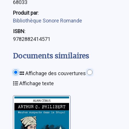
68033
Produit par
:
Bibliothèque Sonore Romande
ISBN
:
9782882414571
Documents similaires
Affichage des couvertures
Affichage texte
Maures suspects
dans la Broye !
[Arthur C.
Philibert]
Cébius, Alain