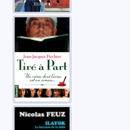
Tiré à part
Fiechter, Jean-Jacques
La trilogie
massaï: [02]:
Ilayok: le berceau