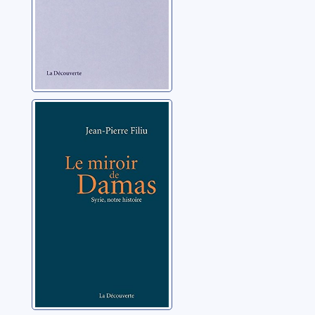
Le miroir de
Damas: Syrie,
notre histoire
Filiu, Jean-Pierre