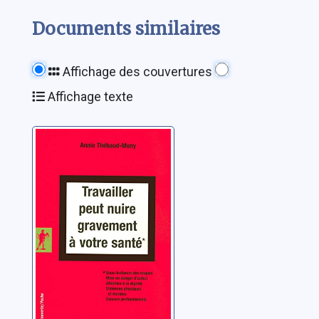
Documents similaires
Affichage des couvertures
Affichage texte
Travailler peut
nuire gravement
à votre santé:
sous-traitance
Thébaud-Mony, Annie
des risques,
mise en danger
d'autrui, atteinte
à la dignité,
violences