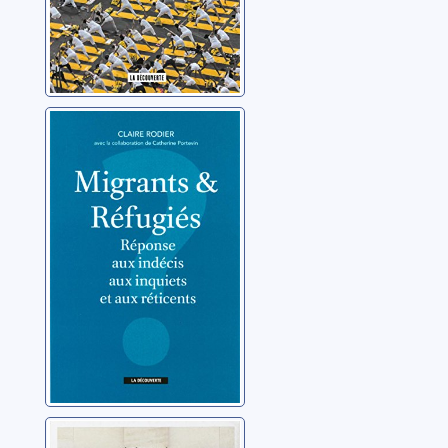
Migrants &
réfugiés:
réponse aux
indécis, aux
Rodier, Claire
inquiets et aux
réticents
Voyage de