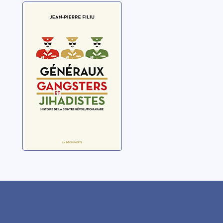
Généraux,
gangsters et
jihadistes:
histoire de la
Filiu, Jean-Pierre
contre-révolution
arabe