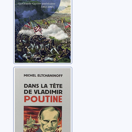
américaine
Bernard, Vincent
Dans la tête de
Vladimir Poutine:
essai
Eltchaninoff, Michel