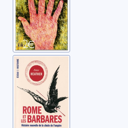
Rome et les
Barbares:
histoire nouvelle
de la chute d'un
Heather, Peter J.
empire