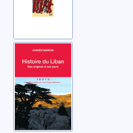
démocratisme:
des origines
jusqu'aux
années 1980
Histoire du Liban
Baron, Xavier