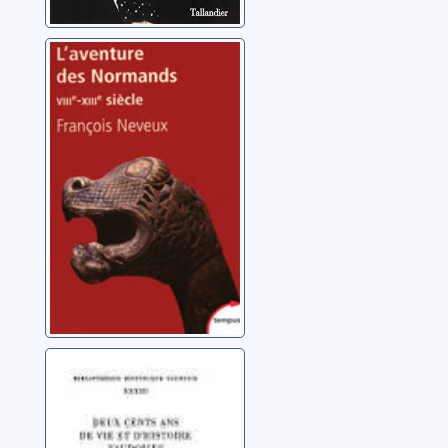
L'aventure des
Normands: VIIIe-
XIIIe siècle
Neveux, François
Deux cents ans
d'histoire de vie
et d'histoire