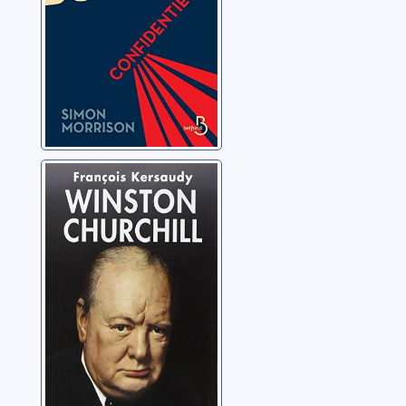
Winston
Churchill: le
pouvoir de
l'imagination
Kersaudy, François