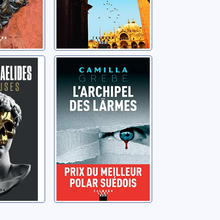
es
L'archipel des
larmes
 Alex
Grebe, Camilla