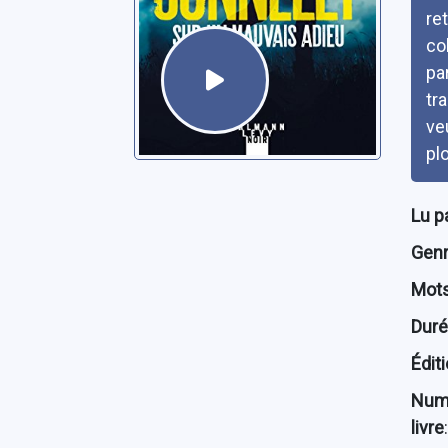
re
co
pa
tr
ve
pl
Lu p
Genre
Mots
Dur
Édit
Num
livre
: