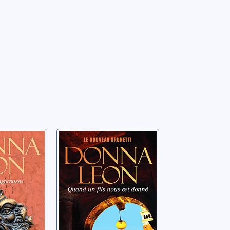
êtes du
Quand un fils
ire
nous est donné
 29: En
Leon, Donna
uses