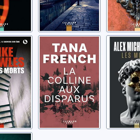
 morts
La colline aux
Les Mus
disparus
ike
Michaelides,
French, Tana
amille