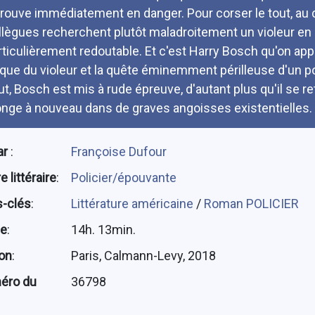
trouve immédiatement en danger. Pour corser le tout, au co
llègues recherchent plutôt maladroitement un violeur en
rticulièrement redoutable. Et c'est Harry Bosch qu'on appel
aque du violeur et la quête éminemment périlleuse d'un p
ut, Bosch est mis à rude épreuve, d'autant plus qu'il se r
onge à nouveau dans de graves angoisses existentielles.
ar
:
Françoise Dufour
 littéraire
:
Policier/épouvante
-clés
:
Littérature américaine
/
Roman POLICIER
ée
:
14h. 13min.
ion
:
Paris, Calmann-Levy, 2018
éro du
36798