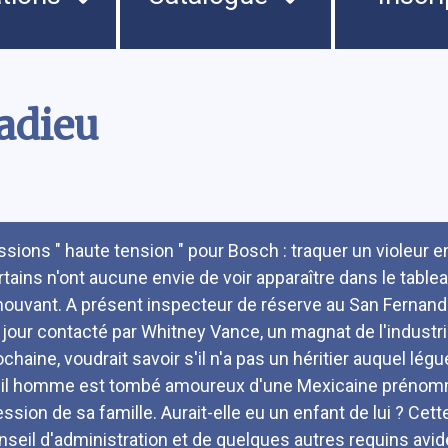
adieu
umé
ssions " haute tension " pour Bosch : traquer un violeur en
rtains n'ont aucune envie de voir apparaître dans le tabl
ouvant. A présent inspecteur de réserve au San Fernand
 jour contacté par Whitney Vance, un magnat de l'industri
ochaine, voudrait savoir s'il n'a pas un héritier auquel lég
eil homme est tombé amoureux d'une Mexicaine prénommée
ession de sa famille. Aurait-elle eu un enfant de lui ? Cet
nseil d'administration et de quelques autres requins avid