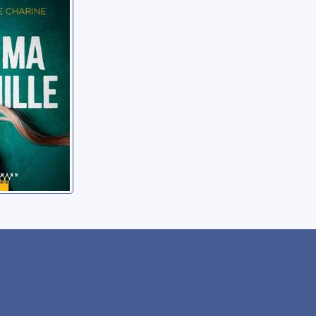
arlène