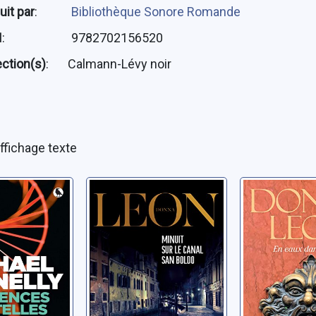
uit par
:
Bibliothèque Sonore Romande
N
:
9782702156520
ection(s)
:
Calmann-Lévy noir
ffichage texte
ces
Minuit sur le
Les Enqu
es
canal San Boldo
commissa
Brunetti:
ichael
Leon, Donna
eaux
Leon, Donna
dangere