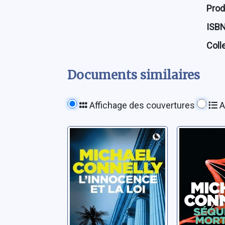
Prod
ISB
Coll
Documents similaires
Affichage des couvertures
A
L'innocence et la
Séquen
loi
mortell
Connelly, Michael
Connelly, M