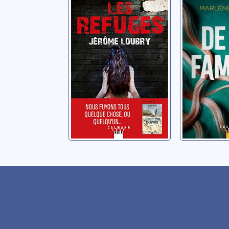
Loubry, Jérôme
Charine, M