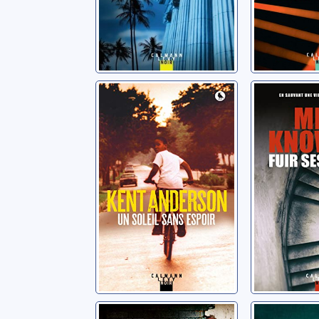
Un soleil sans
Fuir ses
espoir
Knowles, M
Anderson, Kent
Les refuges
De ma f