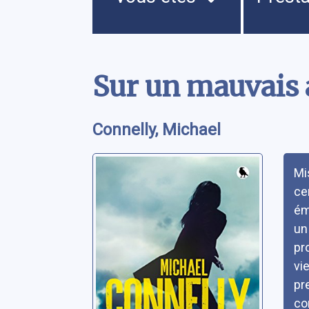
Contenu
Sur un mauvais 
Connelly, Michael
Rés
Mi
ce
ém
un
pr
vi
pr
co