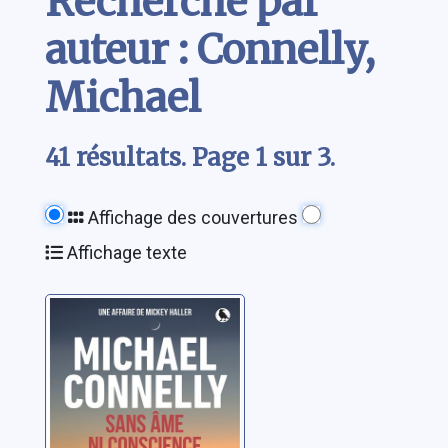
Recherche par
auteur : Connelly,
Michael
41 résultats. Page 1 sur 3.
Affichage des couvertures
Affichage texte
Sans âme ni
conscience: [une
affaire de Mickey
Haller]
Connelly, Michael