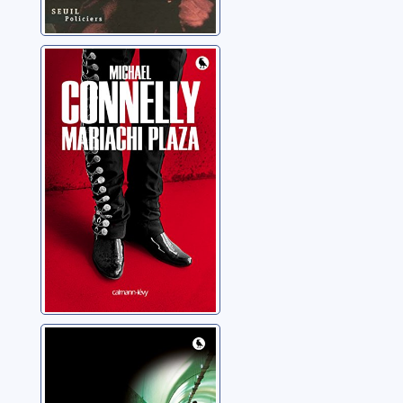
Mariachi plaza
Connelly, Michael
Les dieux du
verdict
Connelly, Michael