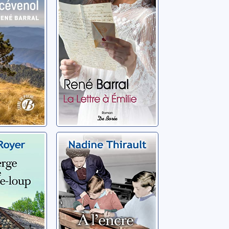
Barral, René
e de
A l'encre bleue
-Loup
Thirault, Nadine