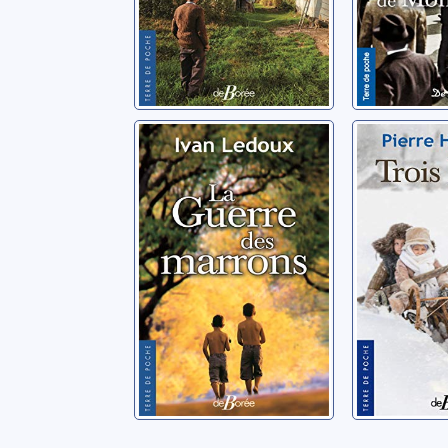
La guerre des
Trois fr
marrons
Hoffmann, 
Ledoux, Ivan