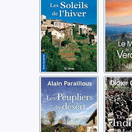
Barral, René
Barral, Ren
Les peupliers du
Les ind
désert
Montser
Paraillous, Alain
Cornaille, D