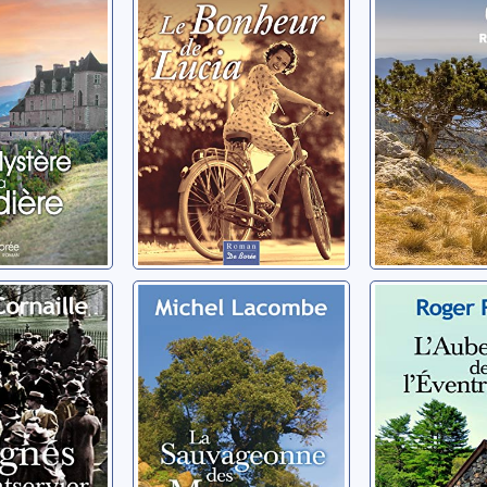
Barral, René
é
Barral, René
ignés de
La sauvageonne
L'auberg
vier
des Maures
l'Eventre
idier
Lacombe, Michel
Royer, Roger