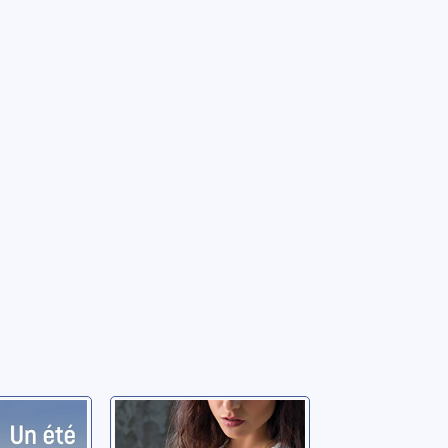
venol
La lettre à Emilie