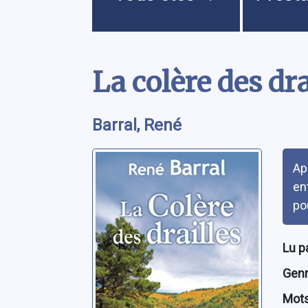
Contenu
La colère des dra
Barral, René
Rés
Ap
en
po
Lu p
Genre
Mots