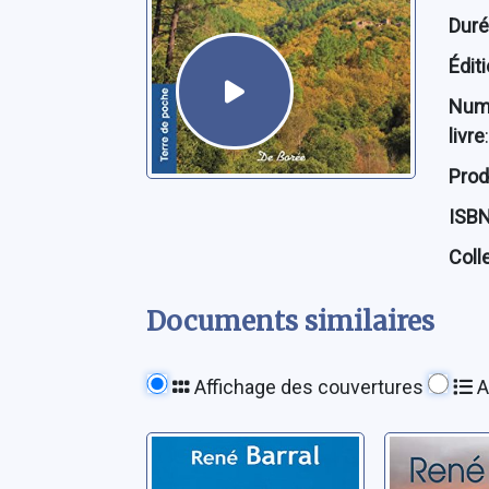
Dur
Édit
Num
livre
:
Prod
ISB
Coll
Documents similaires
Affichage des couvertures
A
Les soleils de
Le mystè
l'hiver
Verdièr