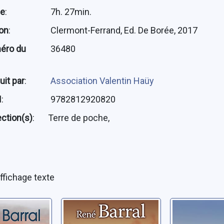
ée
:
7h. 27min.
ion
:
Clermont-Ferrand, Ed. De Borée, 2017
éro du
36480
uit par
:
Association Valentin Haüy
N
:
9782812920820
ection(s)
:
Terre de poche,
ffichage texte
re de la
Le bonheur de
Un été cé
e
Lucia