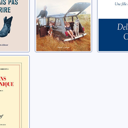
ronique
thur