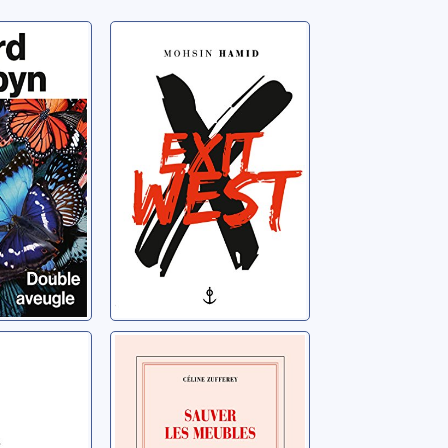
veugle
Exit west
 Edward
Hamid, Mohsin
dans la
Sauver les
meubles
ine
Zufferey, Céline