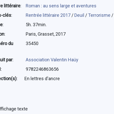
 littéraire
:
Roman : au sens large et aventures
-clés
:
Rentrée littéraire 2017
/
Deuil
/
Terrorisme
ée
:
5h. 37min.
ion
:
Paris, Grasset, 2017
éro du
35450
uit par
:
Association Valentin Haüy
N
:
9782246863656
ection(s)
:
En lettres d'ancre
ffichage texte