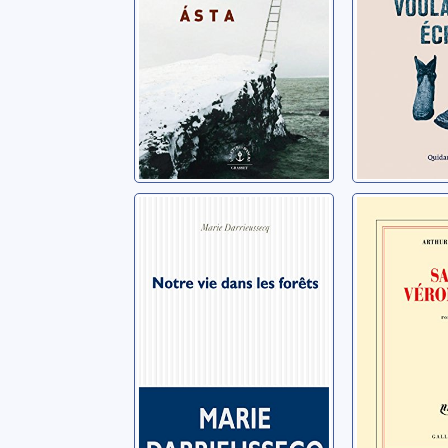
monde?
Stefánsson
Notre vie dans
Sans Vé
les forêts
Dreyfus, Ar
Darrieussecq, Marie