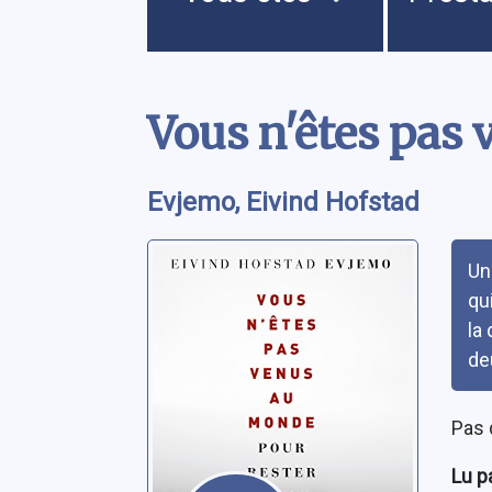
Contenu
Vous n'êtes pas 
Evjemo, Eivind Hofstad
Rés
Un
qui
la
de
Pas 
Lu p