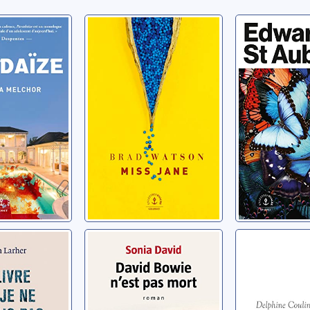
ze
Miss Jane
Double a
ernanda
Watson, Brad
Saint-Aubyn,
 que je ne
David Bowie
Une fille 
pas
n'est pas mort
jungle
David, Sonia
Coulin, Delph
an