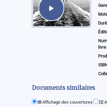
Genre
Mots
Dur
Édit
Num
livre
:
Prod
ISB
Coll
Documents similaires
Affichage des couvertures
A