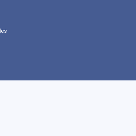
les
Q
Faire un don