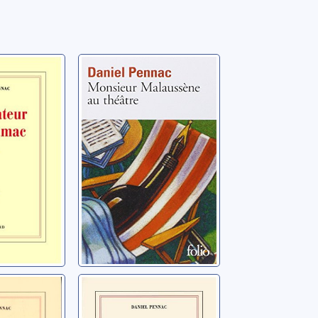
ur et le
Monsieur
roman
Malaussène au
théâtre
el
Pennac, Daniel
s les
Chagrin d'école
 roman
Pennac, Daniel