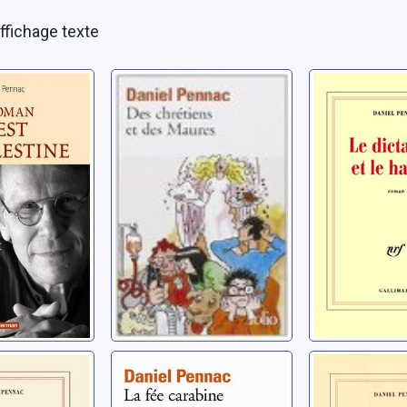
ffichage texte
an
[Au bonheur des
Le dictate
 et
ogres]: [05]: Des
hamac: 
e
chrétiens et des
Pennac, Dani
maures
niel
Pennac, Daniel
ntinent ;
[Au bonheur des
Messieur
 de,
ogres]: [02]: La
enfants: