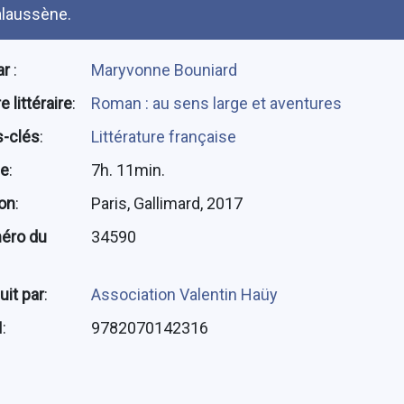
laussène.
ar
:
Maryvonne Bouniard
 littéraire
:
Roman : au sens large et aventures
-clés
:
Littérature française
ée
:
7h. 11min.
ion
:
Paris, Gallimard, 2017
éro du
34590
uit par
:
Association Valentin Haüy
N
:
9782070142316