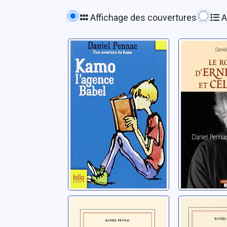
Affichage des couvertures
A
Kamo, l'agence
Le rom
Babel
d'Ernest
Célestin
Pennac, Daniel
Pennac, Da
Le cas
Le 6e co
Malaussène: 2:
précédé