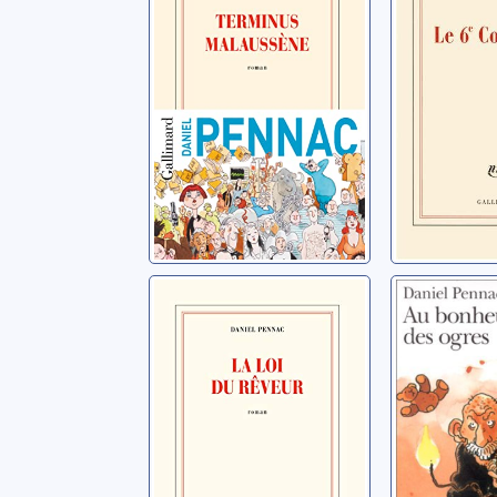
Terminus
Ancien 
Malaussène
des hôp
Pennac, Daniel
Pennac, Da
Paris
La loi du rêveur
Au bonh
ogres: [
Pennac, Daniel
Pennac, Da