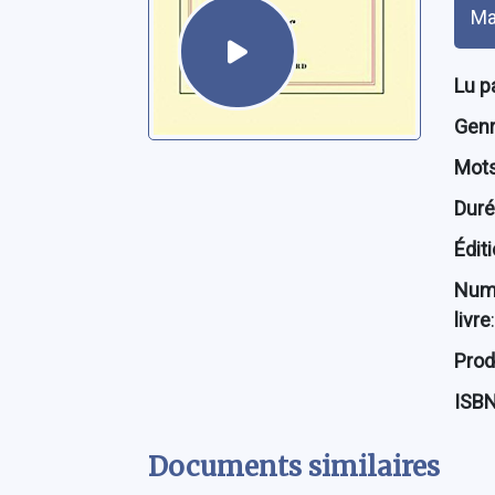
Ma
Lu p
Genre
Mots
Dur
Édit
Num
livre
:
Prod
ISB
Documents similaires