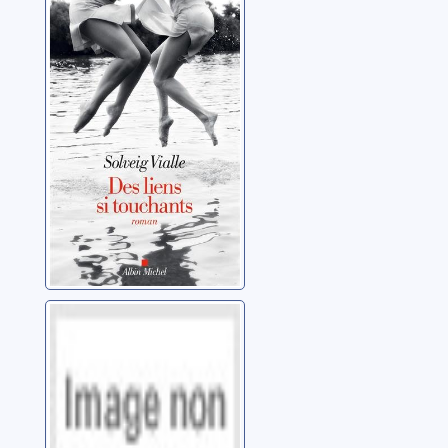
Des liens si
touchants
Vialle, Solveig
L'épaisseur d'un
cheveu
Berest, Claire