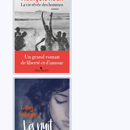
hommes
Roux, François
La nuit, je mens
Galliègue, Cathy