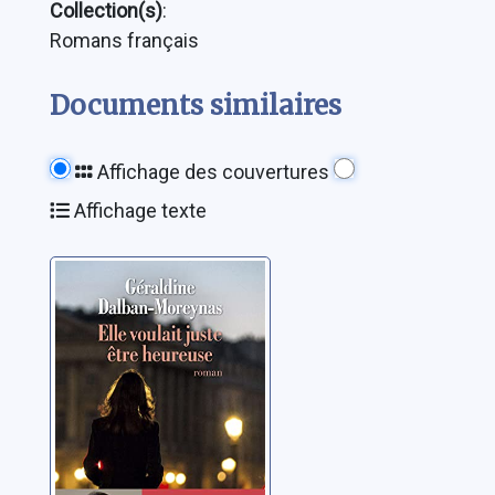
Collection(s)
:
Romans français
Documents similaires
Affichage des couvertures
Affichage texte
Elle voulait juste
être heureuse
Dalban-Moreynas,
Géraldine