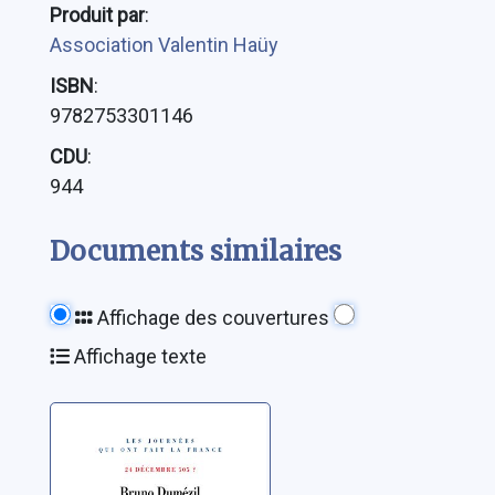
Produit par
:
Association Valentin Haüy
ISBN
:
9782753301146
CDU
:
944
Documents similaires
Affichage des couvertures
Affichage texte
Le baptême de
Clovis: 24
décembre 505 ?