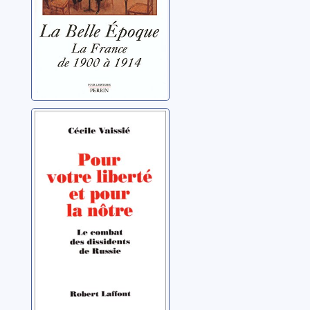
Pour votre
liberté et pour la
nôtre: le combat
des dissidents
Vaissie, Cécile
de Russie