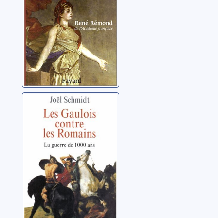
1939
Les Gaulois
contre les
Romains: la
guerre de mille
Schmidt, Joël
ans