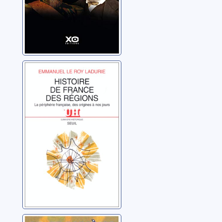
Histoire de
France des
régions: la
périphérie
Le Roy Ladurie,
française, des
Emmanuel
origines à nos
jours